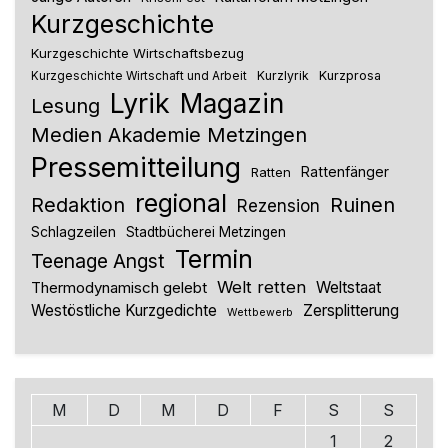
Kurzgeschichte
Kurzgeschichte Wirtschaftsbezug
Kurzlyrik
Kurzprosa
Kurzgeschichte Wirtschaft und Arbeit
Lyrik
Magazin
Lesung
Medien Akademie Metzingen
Pressemitteilung
Rattenfänger
Ratten
regional
Redaktion
Ruinen
Rezension
Schlagzeilen
Stadtbücherei Metzingen
Termin
Teenage Angst
Welt retten
Thermodynamisch gelebt
Weltstaat
Westöstliche Kurzgedichte
Zersplitterung
Wettbewerb
M
D
M
D
F
S
S
1
2