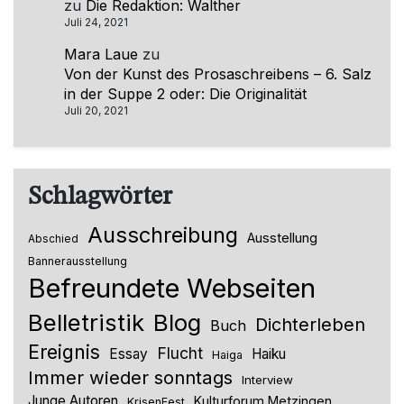
zu
Die Redaktion: Walther
Juli 24, 2021
Mara Laue
zu
Von der Kunst des Prosaschreibens – 6. Salz
in der Suppe 2 oder: Die Originalität
Juli 20, 2021
Schlagwörter
Ausschreibung
Ausstellung
Abschied
Bannerausstellung
Befreundete Webseiten
Belletristik
Blog
Dichterleben
Buch
Ereignis
Flucht
Essay
Haiku
Haiga
Immer wieder sonntags
Interview
Junge Autoren
Kulturforum Metzingen
KrisenFest