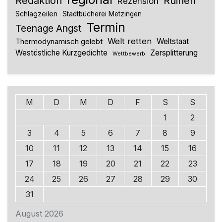
Redaktion
Ruinen
Rezension
Schlagzeilen
Stadtbücherei Metzingen
Termin
Teenage Angst
Welt retten
Thermodynamisch gelebt
Weltstaat
Westöstliche Kurzgedichte
Zersplitterung
Wettbewerb
M
D
M
D
F
S
S
1
2
3
4
5
6
7
8
9
10
11
12
13
14
15
16
17
18
19
20
21
22
23
24
25
26
27
28
29
30
31
August 2026