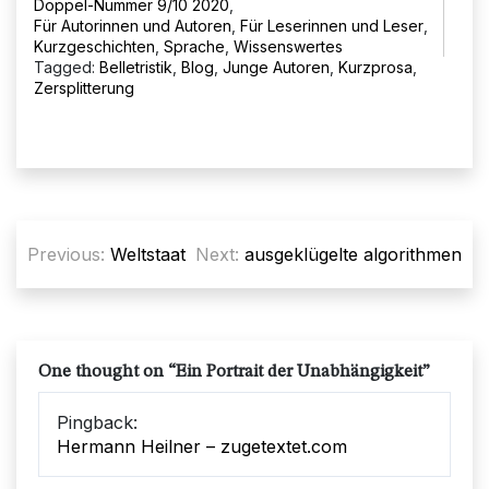
Doppel-Nummer 9/10 2020
,
Für Autorinnen und Autoren
,
Für Leserinnen und Leser
,
Kurzgeschichten
,
Sprache
,
Wissenswertes
Tagged:
Belletristik
,
Blog
,
Junge Autoren
,
Kurzprosa
,
Zersplitterung
Beitragsnavigation
Previous:
Weltstaat
Next:
ausgeklügelte algorithmen
One thought on “
Ein Portrait der Unabhängigkeit
”
Pingback:
Hermann Heilner – zugetextet.com