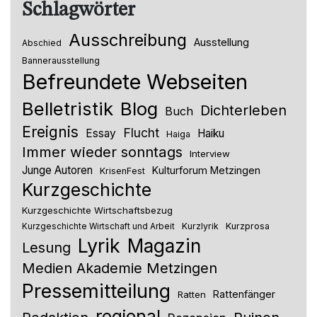
Schlagwörter
Ausschreibung
Ausstellung
Abschied
Bannerausstellung
Befreundete Webseiten
Belletristik
Blog
Dichterleben
Buch
Ereignis
Flucht
Essay
Haiku
Haiga
Immer wieder sonntags
Interview
Junge Autoren
Kulturforum Metzingen
KrisenFest
Kurzgeschichte
Kurzgeschichte Wirtschaftsbezug
Kurzlyrik
Kurzprosa
Kurzgeschichte Wirtschaft und Arbeit
Lyrik
Magazin
Lesung
Medien Akademie Metzingen
Pressemitteilung
Rattenfänger
Ratten
regional