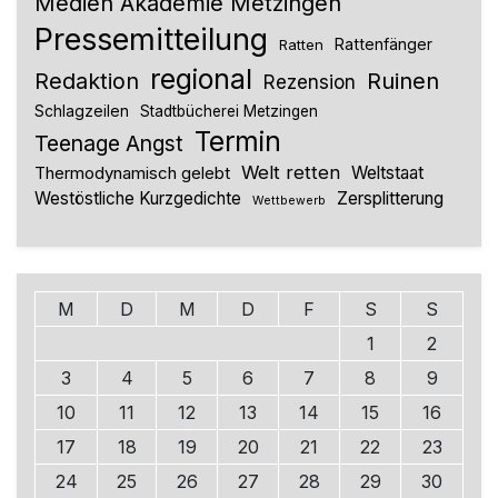
Medien Akademie Metzingen
Pressemitteilung
Rattenfänger
Ratten
regional
Redaktion
Ruinen
Rezension
Schlagzeilen
Stadtbücherei Metzingen
Termin
Teenage Angst
Welt retten
Thermodynamisch gelebt
Weltstaat
Westöstliche Kurzgedichte
Zersplitterung
Wettbewerb
M
D
M
D
F
S
S
1
2
3
4
5
6
7
8
9
10
11
12
13
14
15
16
17
18
19
20
21
22
23
24
25
26
27
28
29
30