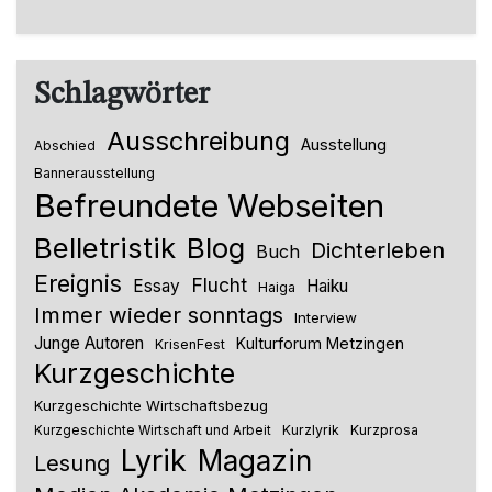
Schlagwörter
Ausschreibung
Ausstellung
Abschied
Bannerausstellung
Befreundete Webseiten
Belletristik
Blog
Dichterleben
Buch
Ereignis
Flucht
Essay
Haiku
Haiga
Immer wieder sonntags
Interview
Junge Autoren
Kulturforum Metzingen
KrisenFest
Kurzgeschichte
Kurzgeschichte Wirtschaftsbezug
Kurzlyrik
Kurzprosa
Kurzgeschichte Wirtschaft und Arbeit
Lyrik
Magazin
Lesung