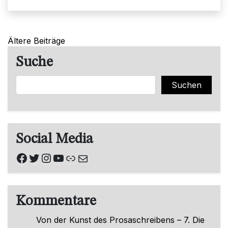
Beitragsnavigation
Ältere Beiträge
Suche
Suchen
Suchen
Social Media
Facebook
Twitter
Instagram
YouTube
Link
E-Mail
Kommentare
Von der Kunst des Prosaschreibens – 7. Die