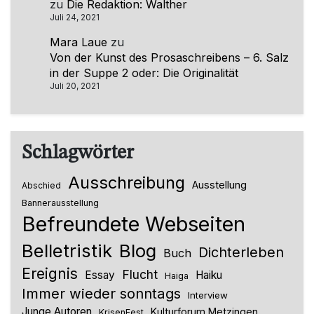
zu
Die Redaktion: Walther
Juli 24, 2021
Mara Laue
zu
Von der Kunst des Prosaschreibens – 6. Salz
in der Suppe 2 oder: Die Originalität
Juli 20, 2021
Schlagwörter
Ausschreibung
Ausstellung
Abschied
Bannerausstellung
Befreundete Webseiten
Belletristik
Blog
Dichterleben
Buch
Ereignis
Flucht
Essay
Haiku
Haiga
Immer wieder sonntags
Interview
Junge Autoren
Kulturforum Metzingen
KrisenFest