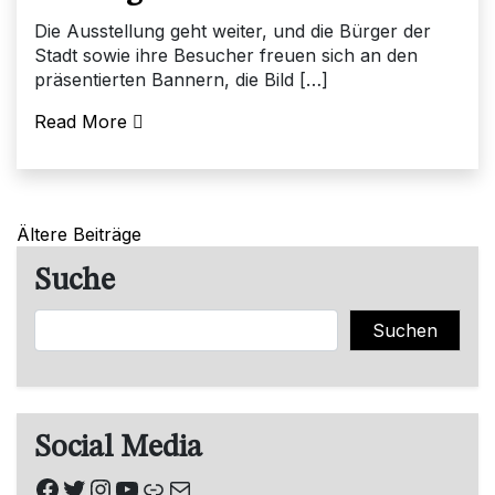
Die Ausstellung geht weiter, und die Bürger der
Stadt sowie ihre Besucher freuen sich an den
präsentierten Bannern, die Bild […]
Read More
Beitragsnavigation
Ältere Beiträge
Suche
Suchen
Suchen
Social Media
Facebook
Twitter
Instagram
YouTube
Link
E-Mail