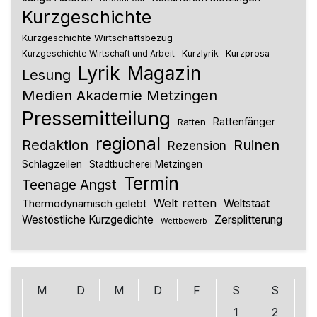
Kurzgeschichte
Kurzgeschichte Wirtschaftsbezug
Kurzlyrik
Kurzprosa
Kurzgeschichte Wirtschaft und Arbeit
Lyrik
Magazin
Lesung
Medien Akademie Metzingen
Pressemitteilung
Rattenfänger
Ratten
regional
Redaktion
Ruinen
Rezension
Schlagzeilen
Stadtbücherei Metzingen
Termin
Teenage Angst
Welt retten
Thermodynamisch gelebt
Weltstaat
Westöstliche Kurzgedichte
Zersplitterung
Wettbewerb
M
D
M
D
F
S
S
1
2