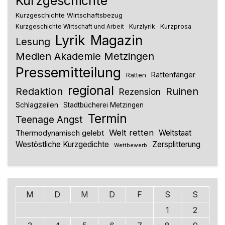
Kurzgeschichte
Kurzgeschichte Wirtschaftsbezug
Kurzlyrik
Kurzprosa
Kurzgeschichte Wirtschaft und Arbeit
Lyrik
Magazin
Lesung
Medien Akademie Metzingen
Pressemitteilung
Rattenfänger
Ratten
regional
Redaktion
Ruinen
Rezension
Schlagzeilen
Stadtbücherei Metzingen
Termin
Teenage Angst
Welt retten
Thermodynamisch gelebt
Weltstaat
Westöstliche Kurzgedichte
Zersplitterung
Wettbewerb
M
D
M
D
F
S
S
1
2