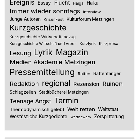
Ereignis
Flucht
Essay
Haiku
Haiga
Immer wieder sonntags
Interview
Junge Autoren
Kulturforum Metzingen
KrisenFest
Kurzgeschichte
Kurzgeschichte Wirtschaftsbezug
Kurzlyrik
Kurzprosa
Kurzgeschichte Wirtschaft und Arbeit
Lyrik
Magazin
Lesung
Medien Akademie Metzingen
Pressemitteilung
Rattenfänger
Ratten
regional
Redaktion
Ruinen
Rezension
Schlagzeilen
Stadtbücherei Metzingen
Termin
Teenage Angst
Welt retten
Thermodynamisch gelebt
Weltstaat
Westöstliche Kurzgedichte
Zersplitterung
Wettbewerb