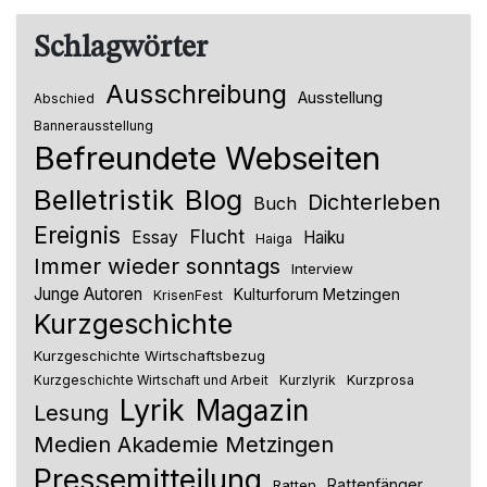
Schlagwörter
Ausschreibung
Ausstellung
Abschied
Bannerausstellung
Befreundete Webseiten
Belletristik
Blog
Dichterleben
Buch
Ereignis
Flucht
Essay
Haiku
Haiga
Immer wieder sonntags
Interview
Junge Autoren
Kulturforum Metzingen
KrisenFest
Kurzgeschichte
Kurzgeschichte Wirtschaftsbezug
Kurzlyrik
Kurzprosa
Kurzgeschichte Wirtschaft und Arbeit
Lyrik
Magazin
Lesung
Medien Akademie Metzingen
Pressemitteilung
Rattenfänger
Ratten