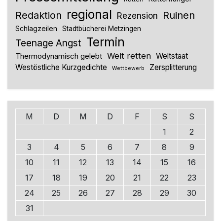
regional
Redaktion
Ruinen
Rezension
Schlagzeilen
Stadtbücherei Metzingen
Termin
Teenage Angst
Welt retten
Thermodynamisch gelebt
Weltstaat
Westöstliche Kurzgedichte
Zersplitterung
Wettbewerb
M
D
M
D
F
S
S
1
2
3
4
5
6
7
8
9
10
11
12
13
14
15
16
17
18
19
20
21
22
23
24
25
26
27
28
29
30
31