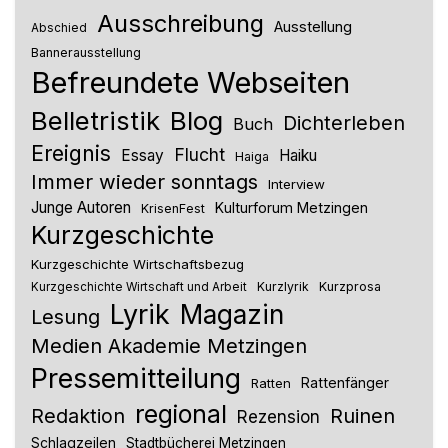
Ausschreibung
Ausstellung
Abschied
Bannerausstellung
Befreundete Webseiten
Belletristik
Blog
Dichterleben
Buch
Ereignis
Flucht
Essay
Haiku
Haiga
Immer wieder sonntags
Interview
Junge Autoren
Kulturforum Metzingen
KrisenFest
Kurzgeschichte
Kurzgeschichte Wirtschaftsbezug
Kurzlyrik
Kurzprosa
Kurzgeschichte Wirtschaft und Arbeit
Lyrik
Magazin
Lesung
Medien Akademie Metzingen
Pressemitteilung
Rattenfänger
Ratten
regional
Redaktion
Ruinen
Rezension
Schlagzeilen
Stadtbücherei Metzingen