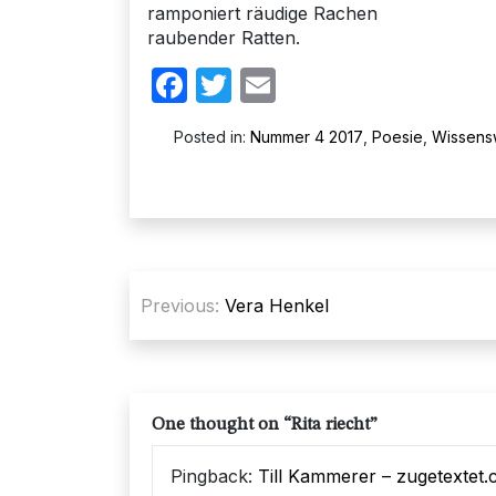
ramponiert räudige Rachen
raubender Ratten.
Facebook
Twitter
Email
Posted in:
Nummer 4 2017
,
Poesie
,
Wissens
Beitragsnavigation
Previous:
Vera Henkel
One thought on “
Rita riecht
”
Pingback:
Till Kammerer – zugetextet