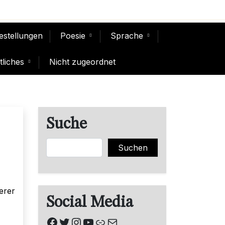
Bestellungen
Poesie
Sprache
liches
Nicht zugeordnet
Suche
Suchen
Suchen
erer
Social Media
Facebook
Twitter
Instagram
YouTube
Link
E-Mail