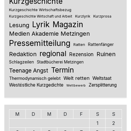
Kurzgeschichte
Kurzgeschichte Wirtschaftsbezug
Kurzlyrik
Kurzprosa
Kurzgeschichte Wirtschaft und Arbeit
Lyrik
Magazin
Lesung
Medien Akademie Metzingen
Pressemitteilung
Rattenfänger
Ratten
regional
Redaktion
Ruinen
Rezension
Schlagzeilen
Stadtbücherei Metzingen
Termin
Teenage Angst
Welt retten
Thermodynamisch gelebt
Weltstaat
Westöstliche Kurzgedichte
Zersplitterung
Wettbewerb
M
D
M
D
F
S
S
1
2