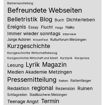
Bannerausstellung
Befreundete Webseiten
Belletristik
Blog
Dichterleben
Buch
Ereignis
Flucht
Essay
Haiku
Haiga
Immer wieder sonntags
Interview
Junge Autoren
Kulturforum Metzingen
KrisenFest
Kurzgeschichte
Kurzgeschichte Wirtschaftsbezug
Kurzlyrik
Kurzprosa
Kurzgeschichte Wirtschaft und Arbeit
Lyrik
Magazin
Lesung
Medien Akademie Metzingen
Pressemitteilung
Rattenfänger
Ratten
regional
Redaktion
Ruinen
Rezension
Schlagzeilen
Stadtbücherei Metzingen
Termin
Teenage Angst