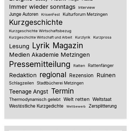
Immer wieder sonntags
Interview
Junge Autoren
Kulturforum Metzingen
KrisenFest
Kurzgeschichte
Kurzgeschichte Wirtschaftsbezug
Kurzlyrik
Kurzprosa
Kurzgeschichte Wirtschaft und Arbeit
Lyrik
Magazin
Lesung
Medien Akademie Metzingen
Pressemitteilung
Rattenfänger
Ratten
regional
Redaktion
Ruinen
Rezension
Schlagzeilen
Stadtbücherei Metzingen
Termin
Teenage Angst
Welt retten
Thermodynamisch gelebt
Weltstaat
Westöstliche Kurzgedichte
Zersplitterung
Wettbewerb