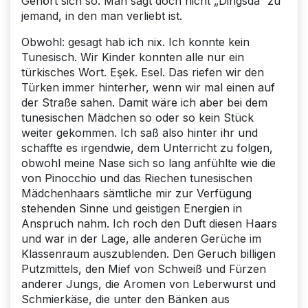
Gehört sich so. Man sagt doch nicht „Dingsda“ zu
jemand, in den man verliebt ist.
Obwohl: gesagt hab ich nix. Ich konnte kein
Tunesisch. Wir Kinder konnten alle nur ein
türkisches Wort. Eşek. Esel. Das riefen wir den
Türken immer hinterher, wenn wir mal einen auf
der Straße sahen. Damit wäre ich aber bei dem
tunesischen Mädchen so oder so kein Stück
weiter gekommen. Ich saß also hinter ihr und
schaffte es irgendwie, dem Unterricht zu folgen,
obwohl meine Nase sich so lang anfühlte wie die
von Pinocchio und das Riechen tunesischen
Mädchenhaars sämtliche mir zur Verfügung
stehenden Sinne und geistigen Energien in
Anspruch nahm. Ich roch den Duft diesen Haars
und war in der Lage, alle anderen Gerüche im
Klassenraum auszublenden. Den Geruch billigen
Putzmittels, den Mief von Schweiß und Fürzen
anderer Jungs, die Aromen von Leberwurst und
Schmierkäse, die unter den Bänken aus