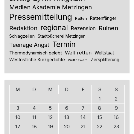
Medien Akademie Metzingen
Pressemitteilung
Rattenfänger
Ratten
regional
Redaktion
Ruinen
Rezension
Schlagzeilen
Stadtbücherei Metzingen
Termin
Teenage Angst
Welt retten
Thermodynamisch gelebt
Weltstaat
Westöstliche Kurzgedichte
Zersplitterung
Wettbewerb
M
D
M
D
F
S
S
1
2
3
4
5
6
7
8
9
10
11
12
13
14
15
16
17
18
19
20
21
22
23