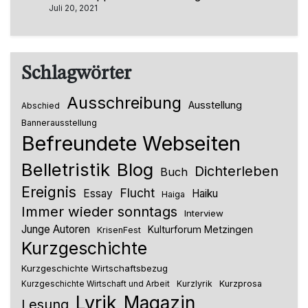
Juli 20, 2021
Schlagwörter
Ausschreibung
Ausstellung
Abschied
Bannerausstellung
Befreundete Webseiten
Belletristik
Blog
Dichterleben
Buch
Ereignis
Flucht
Essay
Haiku
Haiga
Immer wieder sonntags
Interview
Junge Autoren
Kulturforum Metzingen
KrisenFest
Kurzgeschichte
Kurzgeschichte Wirtschaftsbezug
Kurzlyrik
Kurzprosa
Kurzgeschichte Wirtschaft und Arbeit
Lyrik
Magazin
Lesung