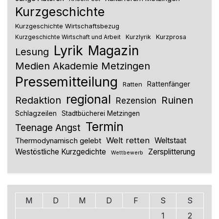
Kurzgeschichte
Kurzgeschichte Wirtschaftsbezug
Kurzlyrik
Kurzprosa
Kurzgeschichte Wirtschaft und Arbeit
Lyrik
Magazin
Lesung
Medien Akademie Metzingen
Pressemitteilung
Rattenfänger
Ratten
regional
Redaktion
Ruinen
Rezension
Schlagzeilen
Stadtbücherei Metzingen
Termin
Teenage Angst
Welt retten
Thermodynamisch gelebt
Weltstaat
Westöstliche Kurzgedichte
Zersplitterung
Wettbewerb
M
D
M
D
F
S
S
1
2