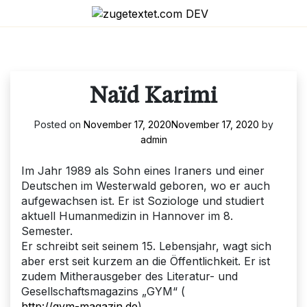
Skip
to
content
Naïd Karimi
Posted on
November 17, 2020
November 17, 2020
by
admin
Im Jahr 1989 als Sohn eines Iraners und einer
Deutschen im Westerwald geboren, wo er auch
aufgewachsen ist. Er ist Soziologe und studiert
aktuell Humanmedizin in Hannover im 8.
Semester.
Er schreibt seit seinem 15. Lebensjahr, wagt sich
aber erst seit kurzem an die Öffentlichkeit. Er ist
zudem Mitherausgeber des Literatur- und
Gesellschaftsmagazins „GYM“ (
http://gym-magazin.de
).