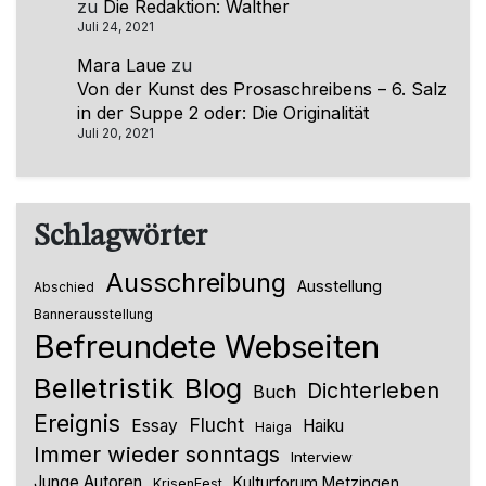
zu
Die Redaktion: Walther
Juli 24, 2021
Mara Laue
zu
Von der Kunst des Prosaschreibens – 6. Salz
in der Suppe 2 oder: Die Originalität
Juli 20, 2021
Schlagwörter
Ausschreibung
Ausstellung
Abschied
Bannerausstellung
Befreundete Webseiten
Belletristik
Blog
Dichterleben
Buch
Ereignis
Flucht
Essay
Haiku
Haiga
Immer wieder sonntags
Interview
Junge Autoren
Kulturforum Metzingen
KrisenFest