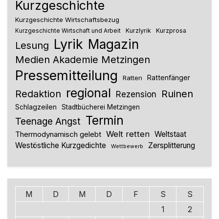
Kurzgeschichte
Kurzgeschichte Wirtschaftsbezug
Kurzlyrik
Kurzprosa
Kurzgeschichte Wirtschaft und Arbeit
Lyrik
Magazin
Lesung
Medien Akademie Metzingen
Pressemitteilung
Rattenfänger
Ratten
regional
Redaktion
Ruinen
Rezension
Schlagzeilen
Stadtbücherei Metzingen
Termin
Teenage Angst
Welt retten
Thermodynamisch gelebt
Weltstaat
Westöstliche Kurzgedichte
Zersplitterung
Wettbewerb
M
D
M
D
F
S
S
1
2