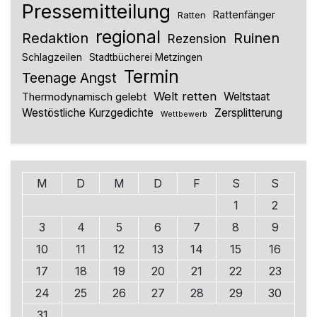
Pressemitteilung
Rattenfänger
Ratten
regional
Redaktion
Ruinen
Rezension
Schlagzeilen
Stadtbücherei Metzingen
Termin
Teenage Angst
Welt retten
Thermodynamisch gelebt
Weltstaat
Westöstliche Kurzgedichte
Zersplitterung
Wettbewerb
M
D
M
D
F
S
S
1
2
3
4
5
6
7
8
9
10
11
12
13
14
15
16
17
18
19
20
21
22
23
24
25
26
27
28
29
30
31