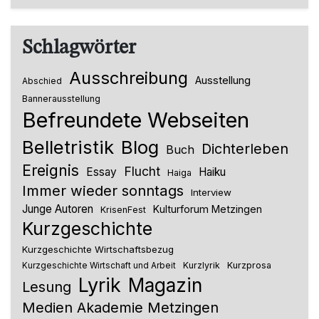
Schlagwörter
Ausschreibung
Ausstellung
Abschied
Bannerausstellung
Befreundete Webseiten
Belletristik
Blog
Dichterleben
Buch
Ereignis
Flucht
Essay
Haiku
Haiga
Immer wieder sonntags
Interview
Junge Autoren
Kulturforum Metzingen
KrisenFest
Kurzgeschichte
Kurzgeschichte Wirtschaftsbezug
Kurzlyrik
Kurzprosa
Kurzgeschichte Wirtschaft und Arbeit
Lyrik
Magazin
Lesung
Medien Akademie Metzingen