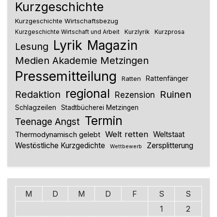
Kurzgeschichte
Kurzgeschichte Wirtschaftsbezug
Kurzlyrik
Kurzprosa
Kurzgeschichte Wirtschaft und Arbeit
Lyrik
Magazin
Lesung
Medien Akademie Metzingen
Pressemitteilung
Rattenfänger
Ratten
regional
Redaktion
Ruinen
Rezension
Schlagzeilen
Stadtbücherei Metzingen
Termin
Teenage Angst
Welt retten
Thermodynamisch gelebt
Weltstaat
Westöstliche Kurzgedichte
Zersplitterung
Wettbewerb
M
D
M
D
F
S
S
1
2