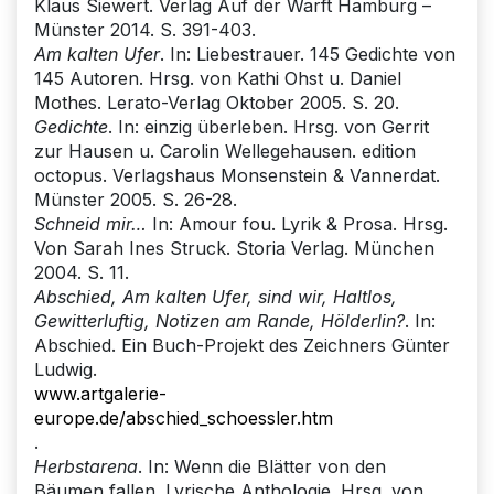
Klaus Siewert. Verlag Auf der Warft Hamburg –
Münster 2014. S. 391-403.
Am kalten Ufer
. In: Liebestrauer. 145 Gedichte von
145 Autoren. Hrsg. von Kathi Ohst u. Daniel
Mothes. Lerato-Verlag Oktober 2005. S. 20.
Gedichte
. In: einzig überleben. Hrsg. von Gerrit
zur Hausen u. Carolin Wellegehausen. edition
octopus. Verlagshaus Monsenstein & Vannerdat.
Münster 2005. S. 26-28.
Schneid mir…
In: Amour fou. Lyrik & Prosa. Hrsg.
Von Sarah Ines Struck. Storia Verlag. München
2004. S. 11.
Abschied, Am kalten Ufer, sind wir, Haltlos,
Gewitterluftig, Notizen am Rande, Hölderlin?
. In:
Abschied. Ein Buch-Projekt des Zeichners Günter
Ludwig.
www.artgalerie-
europe.de/abschied_schoessler.htm
.
Herbstarena
. In: Wenn die Blätter von den
Bäumen fallen. Lyrische Anthologie. Hrsg. von