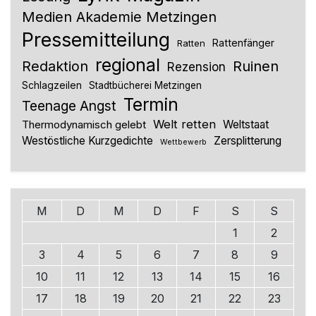
Medien Akademie Metzingen
Pressemitteilung
Rattenfänger
Ratten
regional
Redaktion
Ruinen
Rezension
Schlagzeilen
Stadtbücherei Metzingen
Termin
Teenage Angst
Welt retten
Thermodynamisch gelebt
Weltstaat
Westöstliche Kurzgedichte
Zersplitterung
Wettbewerb
M
D
M
D
F
S
S
1
2
3
4
5
6
7
8
9
10
11
12
13
14
15
16
17
18
19
20
21
22
23