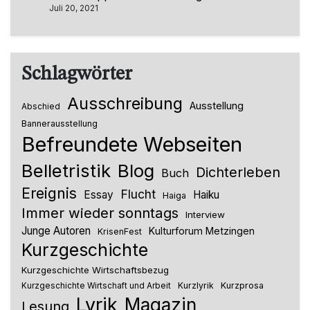
Juli 20, 2021
Schlagwörter
Ausschreibung
Ausstellung
Abschied
Bannerausstellung
Befreundete Webseiten
Belletristik
Blog
Dichterleben
Buch
Ereignis
Flucht
Essay
Haiku
Haiga
Immer wieder sonntags
Interview
Junge Autoren
Kulturforum Metzingen
KrisenFest
Kurzgeschichte
Kurzgeschichte Wirtschaftsbezug
Kurzlyrik
Kurzprosa
Kurzgeschichte Wirtschaft und Arbeit
Lyrik
Magazin
Lesung