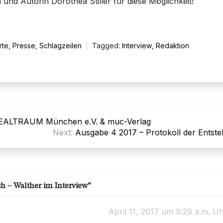
und Autorin Dorothea Stiller für diese Möglichkeit!
rte
,
Presse
,
Schlagzeilen
Tagged:
Interview
,
Redaktion
 REALTRAUM München e.V. & muc-Verlag
Next:
Ausgabe 4 2017 – Protokoll der Entst
 – Walther im Interview
”
April 11, 2017 um 9:29 a.m. U