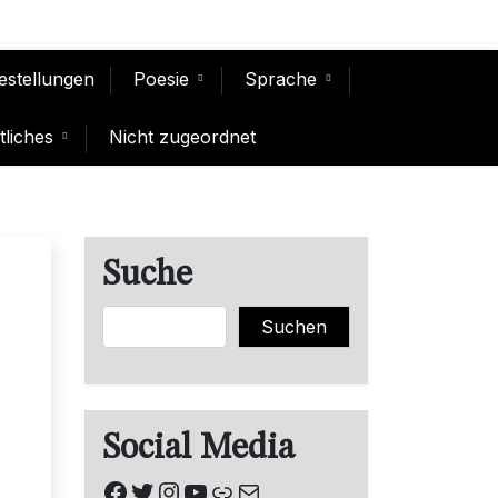
Bestellungen
Poesie
Sprache
liches
Nicht zugeordnet
Suche
Suchen
Suchen
Social Media
Facebook
Twitter
Instagram
YouTube
Link
E-Mail