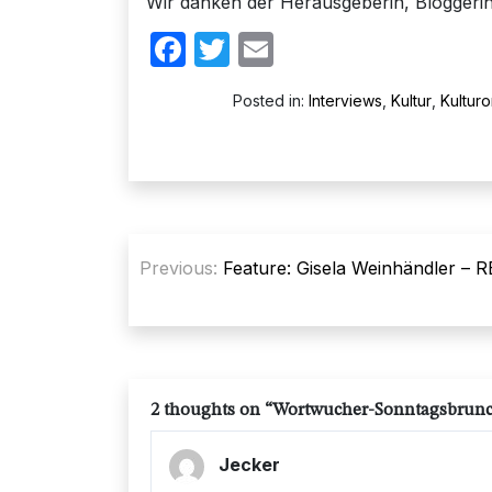
Wir danken der Herausgeberin, Bloggerin 
Facebook
Twitter
Email
Posted in:
Interviews
,
Kultur
,
Kulturo
Beitragsnavigation
Previous:
Feature: Gisela Weinhändler –
2 thoughts on “
Wortwucher-Sonntagsbrunch
Jecker