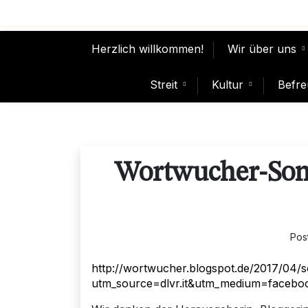
Skip
to
content
Herzlich willkommen!
Wir über uns
Streit
Kultur
Befre
Wortwucher-Son
Pos
http://wortwucher.blogspot.de/2017/04/
utm_source=dlvr.it&utm_medium=facebo