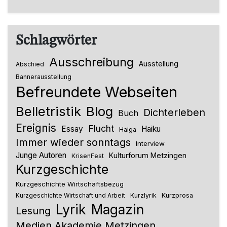
Schlagwörter
Ausschreibung
Ausstellung
Abschied
Bannerausstellung
Befreundete Webseiten
Belletristik
Blog
Dichterleben
Buch
Ereignis
Flucht
Essay
Haiku
Haiga
Immer wieder sonntags
Interview
Junge Autoren
Kulturforum Metzingen
KrisenFest
Kurzgeschichte
Kurzgeschichte Wirtschaftsbezug
Kurzlyrik
Kurzprosa
Kurzgeschichte Wirtschaft und Arbeit
Lyrik
Magazin
Lesung
Medien Akademie Metzingen