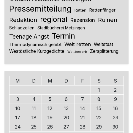
Pressemitteilung
Rattenfänger
Ratten
regional
Redaktion
Ruinen
Rezension
Schlagzeilen
Stadtbücherei Metzingen
Termin
Teenage Angst
Welt retten
Thermodynamisch gelebt
Weltstaat
Westöstliche Kurzgedichte
Zersplitterung
Wettbewerb
M
D
M
D
F
S
S
1
2
3
4
5
6
7
8
9
10
11
12
13
14
15
16
17
18
19
20
21
22
23
24
25
26
27
28
29
30