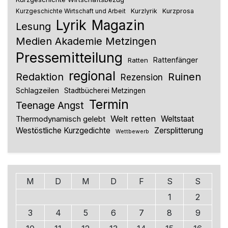
Kurzlyrik
Kurzprosa
Kurzgeschichte Wirtschaft und Arbeit
Lyrik
Magazin
Lesung
Medien Akademie Metzingen
Pressemitteilung
Rattenfänger
Ratten
regional
Redaktion
Ruinen
Rezension
Schlagzeilen
Stadtbücherei Metzingen
Termin
Teenage Angst
Welt retten
Thermodynamisch gelebt
Weltstaat
Westöstliche Kurzgedichte
Zersplitterung
Wettbewerb
M
D
M
D
F
S
S
1
2
3
4
5
6
7
8
9