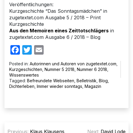
Veröffentlichungen:
Kurzgeschichte “Das Sonntagsmädchen” in
zugetextet.com Ausgabe 5 / 2018 – Print
Kurzgeschichte
Aus den Memoiren eines Zeittotschlägers
in
zugetextet.com Ausgabe 6 / 2018 – Blog
Facebook
Twitter
Email
Posted in:
Autorinnen und Autoren von zugetextet.com
,
Kurzgeschichten
,
Nummer 5 2018
,
Nummer 6 2018
,
Wissenswertes
Tagged:
Befreundete Webseiten
,
Belletristik
,
Blog
,
Dichterleben
,
Immer wieder sonntags
,
Magazin
Beitragsnavigation
Previous:
Klaus Klausens
Next:
David Lode