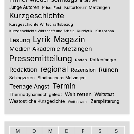
Interview
Junge Autoren
Kulturforum Metzingen
KrisenFest
Kurzgeschichte
Kurzgeschichte Wirtschaftsbezug
Kurzlyrik
Kurzprosa
Kurzgeschichte Wirtschaft und Arbeit
Lyrik
Magazin
Lesung
Medien Akademie Metzingen
Pressemitteilung
Rattenfänger
Ratten
regional
Redaktion
Ruinen
Rezension
Schlagzeilen
Stadtbücherei Metzingen
Termin
Teenage Angst
Welt retten
Thermodynamisch gelebt
Weltstaat
Westöstliche Kurzgedichte
Zersplitterung
Wettbewerb
M
D
M
D
F
S
S