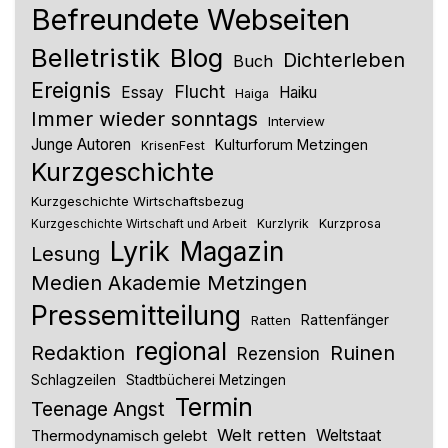
Befreundete Webseiten
Belletristik
Blog
Dichterleben
Buch
Ereignis
Flucht
Essay
Haiku
Haiga
Immer wieder sonntags
Interview
Junge Autoren
Kulturforum Metzingen
KrisenFest
Kurzgeschichte
Kurzgeschichte Wirtschaftsbezug
Kurzlyrik
Kurzprosa
Kurzgeschichte Wirtschaft und Arbeit
Lyrik
Magazin
Lesung
Medien Akademie Metzingen
Pressemitteilung
Rattenfänger
Ratten
regional
Redaktion
Ruinen
Rezension
Schlagzeilen
Stadtbücherei Metzingen
Termin
Teenage Angst
Welt retten
Thermodynamisch gelebt
Weltstaat