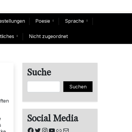
Bestellungen
Poesie
Sprache
liches
Nicht zugeordnet
Suche
Suchen
Suchen
ften
Social Media
e
s
Facebook
Twitter
Instagram
YouTube
Link
E-Mail
rke