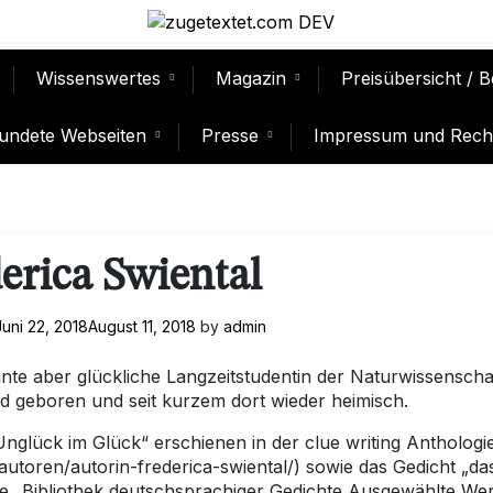
Wissenswertes
Magazin
Preisübersicht / 
undete Webseiten
Presse
Impressum und Recht
erica Swiental
Juni 22, 2018
August 11, 2018
by
admin
lante aber glückliche Langzeitstudentin der Naturwissenscha
nd geboren und seit kurzem dort wieder heimisch.
Unglück im Glück“ erschienen in der clue writing Anthologi
autoren/autorin-frederica-swiental/) sowie das Gedicht „da
ie „Bibliothek deutschsprachiger Gedichte Ausgewählte We