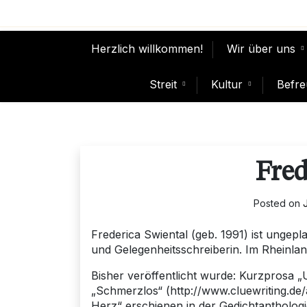
Skip
to
content
Herzlich willkommen!
Wir über uns
Streit
Kultur
Befre
Fred
Posted on
Frederica Swiental (geb. 1991) ist ungep
und Gelegenheitsschreiberin. Im Rheinla
Bisher veröffentlicht wurde: Kurzprosa „
„Schmerzlos“ (http://www.cluewriting.de/
Herz“ erschienen in der Gedichtantholog