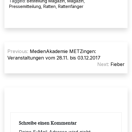
Tagged:
Bestellung Magazin
,
Magazin
,
Pressemitteilung
,
Ratten
,
Rattenfänger
Beitragsnavigation
Previous:
MedienAkademie METZingen:
Veranstaltungen vom 28.11. bis 03.12.2017
Next:
Fieber
Schreibe einen Kommentar
Deine E-Mail-Adresse wird nicht