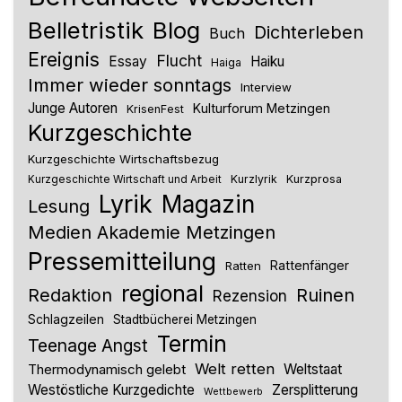
Belletristik
Blog
Dichterleben
Buch
Ereignis
Flucht
Essay
Haiku
Haiga
Immer wieder sonntags
Interview
Junge Autoren
Kulturforum Metzingen
KrisenFest
Kurzgeschichte
Kurzgeschichte Wirtschaftsbezug
Kurzlyrik
Kurzprosa
Kurzgeschichte Wirtschaft und Arbeit
Lyrik
Magazin
Lesung
Medien Akademie Metzingen
Pressemitteilung
Rattenfänger
Ratten
regional
Redaktion
Ruinen
Rezension
Schlagzeilen
Stadtbücherei Metzingen
Termin
Teenage Angst
Welt retten
Thermodynamisch gelebt
Weltstaat
Westöstliche Kurzgedichte
Zersplitterung
Wettbewerb