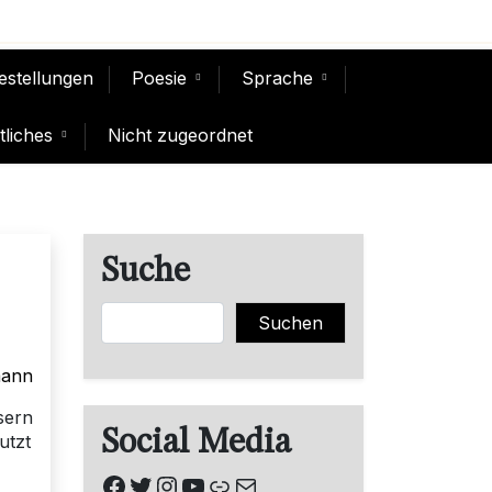
Bestellungen
Poesie
Sprache
liches
Nicht zugeordnet
Suche
Suchen
Suchen
mann
sern
Social Media
utzt
Facebook
Twitter
Instagram
YouTube
Link
E-Mail