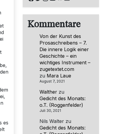
m
Kommentare
et
nd
Von der Kunst des
ei
Prosaschreibens – 7.
Die innere Logik einer
t
Geschichte – ein
wichtiges Instrument –
be,
zugetextet.com
rden
zu
Mara Laue
August 7, 2021
 dem
Walther
zu
ei,
Gedicht des Monats:
en
o.T. (Roggenfelder)
Juli 30, 2021
Nils Walter
zu
s es
Gedicht des Monats:
lt