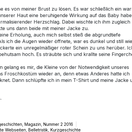
ne es von meiner Brust zu lösen. Es war schließlich ein wa
t unserer Haut eine beruhigende Wirkung auf das Baby hab
rmalisierender Herzschlag. Dabei wischte ich ihm zugleich
te uns dann beide mit meiner Jacke zu.
ine Erholung, auch mich selbst stieß die abgrundtiefe
s ich die Augen wieder öffnete, war es dunkel und still wi
ckerte ein unregelmäßiger roter Schein zu uns herüber. Ic
hutsam hoch. Es sträubte sich und krallte seine Fingerc
n gelang es mir, die Kleine von der Notwendigkeit unseres
as Froschkostüm wieder an, denn etwas Anderes hatte ich
knet. Dann schlüpfte ich in mein T-Shirt und meine Jacke 
.
geschichten
,
Magazin
,
Nummer 2 2016
te Webseiten
,
Belletristik
,
Kurzgeschichte