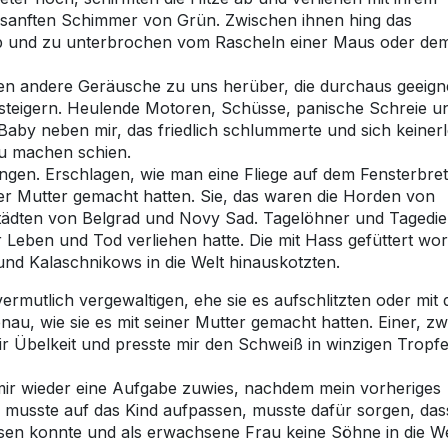
 sanften Schimmer von Grün. Zwischen ihnen hing das
b und zu unterbrochen vom Rascheln einer Maus oder de
n andere Geräusche zu uns herüber, die durchaus geeign
 steigern. Heulende Motoren, Schüsse, panische Schreie u
Baby neben mir, das friedlich schlummerte und sich keinerl
zu machen schien.
ngen. Erschlagen, wie man eine Fliege auf dem Fensterbret
ner Mutter gemacht hatten. Sie, das waren die Horden von
ädten von Belgrad und Novy Sad. Tagelöhner und Tagedie
Leben und Tod verliehen hatte. Die mit Hass gefüttert wo
und Kalaschnikows in die Welt hinauskotzten.
ermutlich vergewaltigen, ehe sie es aufschlitzten oder mit
u, wie sie es mit seiner Mutter gemacht hatten. Einer, zw
mir Übelkeit und presste mir den Schweiß in winzigen Tropf
 mir wieder eine Aufgabe zuwies, nachdem mein vorheriges
musste auf das Kind aufpassen, musste dafür sorgen, das
sen konnte und als erwachsene Frau keine Söhne in die We