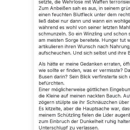
setzte, die Wehrlose mit Waffen terrorisie
Zum Anbeißen sah es aus, in seinem grü
einen feuchten Blutfleck unter dem recht
ließ dabei nur dann und wann ein wohli
während es wohl von seiner letzten Mahl
schmunzeln. So ein Winzling und schon s
am meisten Sorge bereitete. Hunger tut 
artikulieren ihren Wunsch nach Nahrung,
aufscheuchen. Und sich selbst und ihre 
Als hätte er meine Gedanken erraten, öf
wie sollte er finden, was er vermisste? 
Busen darin? Sein Blick verfinsterte sich
befürchten.
Einer möglicherweise göttlichen Eingebun
die Kleine auf meinen nackten Bauch. Au
zögern stülpte sie ihr Schnäuzchen übe
Es kitzelte, aber die Hauptsache war, das
meinem Schützling fielen die Lider augenb
zum Einbruch der Dunkelheit ruhig halte
Unterschlupf zu verlassen.