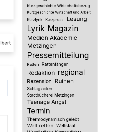
Kurzgeschichte Wirtschaftsbezug
Kurzgeschichte Wirtschaft und Arbeit
Lesung
Kurzlyrik
Kurzprosa
Lyrik
Magazin
Medien Akademie
ilbert
Metzingen
Pressemitteilung
Rattenfänger
Ratten
regional
Redaktion
Ruinen
Rezension
Schlagzeilen
Stadtbücherei Metzingen
Teenage Angst
Termin
Thermodynamisch gelebt
Welt retten
Weltstaat