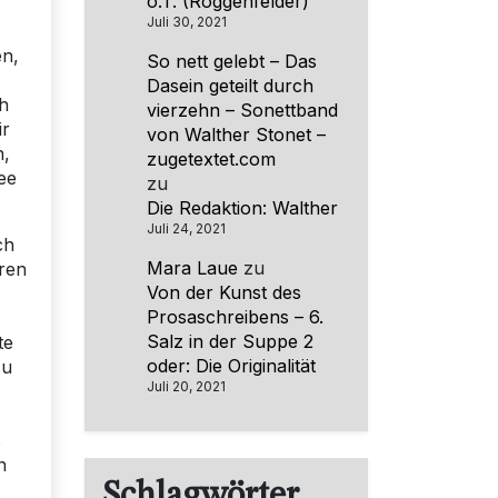
o.T. (Roggenfelder)
Juli 30, 2021
en,
So nett gelebt – Das
Dasein geteilt durch
ch
vierzehn – Sonettband
ir
von Walther Stonet –
n,
zugetextet.com
ee
zu
Die Redaktion: Walther
Juli 24, 2021
ch
Mara Laue
zu
eren
Von der Kunst des
Prosaschreibens – 6.
Salz in der Suppe 2
te
oder: Die Originalität
zu
Juli 20, 2021
s
n
Schlagwörter