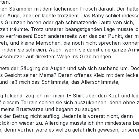
rten.
nen Strampler mit dem lachenden Frosch darauf. Der hatte
en Auge, aber er lachte trotzdem. Das Baby schlief indess
ges Grunzen hören oder gab schmatzende Laute von sich,
zeit träumte. Trotz unserer beängstigenden Lage musste i
o verfressen! Doch andererseits war das der Punkt, der m
weh, und kleine Menschen, die noch nicht sprechen könne
 indem sie schreien. Auch, wenn sie damit eine ganze Arm
Beschützer auf direktem Wege ins Grab bringen.
fnete der Säugling die Augen und sah sich suchend um. Do
Das Gesicht seiner Mama? Deren offenes Kleid mit dem leck
 und ließ mich das Schlimmste, das Allerschlimmste,
g folgend, zog ich mir mein T- Shirt über den Kopf und leg
f diesem Terrain schien sie sich auszukennen, denn ohne 
r meine Brustwarze und begann zu saugen.
s der Betrug nicht aufﬂog. Jedenfalls vorerst nicht, denn
licklich wieder zu. Allerdings musste ich ihn mindestens bi
n, denn vorher wäre es viel zu gefährlich gewesen, unsere