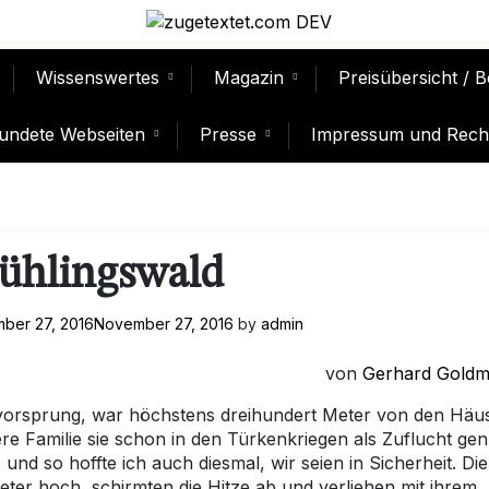
Wissenswertes
Magazin
Preisübersicht / 
undete Webseiten
Presse
Impressum und Recht
ühlingswald
ber 27, 2016
November 27, 2016
by
admin
von
Gerhard Gold
lsvorsprung, war höchstens dreihundert Meter von den Häu
ere Familie sie schon in den Türkenkriegen als Zuflucht gen
 und so hoffte ich auch diesmal, wir seien in Sicherheit. Die
ter hoch, schirmten die Hitze ab und verliehen mit ihrem