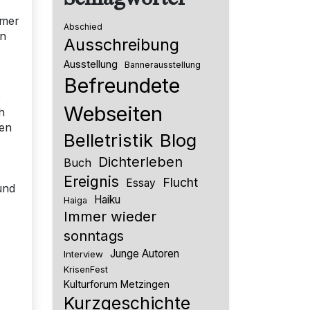
rmer
Abschied
en
Ausschreibung
Ausstellung
Bannerausstellung
Befreundete
e
Webseiten
h
hen
Belletristik
Blog
Dichterleben
Buch
Ereignis
Flucht
Essay
und
Haiku
Haiga
Immer wieder
sonntags
Junge Autoren
Interview
KrisenFest
Kulturforum Metzingen
Kurzgeschichte