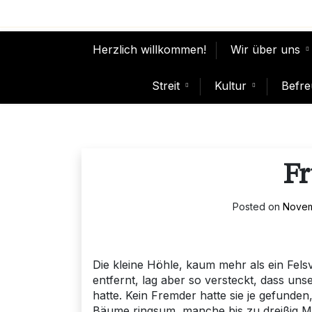
Skip
to
content
Herzlich willkommen!
Wir über uns
Streit
Kultur
Befre
Fr
Posted on
Novem
Die kleine Höhle, kaum mehr als ein Fe
entfernt, lag aber so versteckt, dass uns
hatte. Kein Fremder hatte sie je gefunden,
Bäume ringsum, manche bis zu dreißig Me