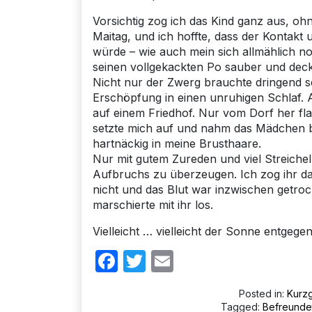
Vorsichtig zog ich das Kind ganz aus, oh
Maitag, und ich hoffte, dass der Kontak
würde – wie auch mein sich allmählich no
seinen vollgekackten Po sauber und deck
Nicht nur der Zwerg brauchte dringend se
Erschöpfung in einen unruhigen Schlaf. Al
auf einem Friedhof. Nur vom Dorf her fla
setzte mich auf und nahm das Mädchen be
hartnäckig in meine Brusthaare.
Nur mit gutem Zureden und viel Streichel
Aufbruchs zu überzeugen. Ich zog ihr d
nicht und das Blut war inzwischen getroc
marschierte mit ihr los.
Vielleicht … vielleicht der Sonne entgegen
Facebook
Twitter
Email
Posted in:
Kurz
Tagged:
Befreunde