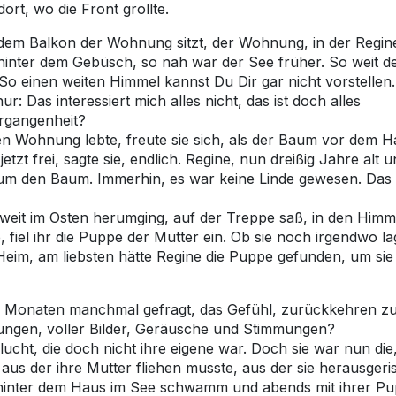
ort, wo die Front grollte.
f dem Balkon der Wohnung sitzt, der Wohnung, in der Regin
 hinter dem Gebüsch, so nah war der See früher. So weit d
So einen weiten Himmel kannst Du Dir gar nicht vorstellen.
: Das interessiert mich alles nicht, das ist doch alles
ergangenheit?
einen Wohnung lebte, freute sie sich, als der Baum vor dem 
jetzt frei, sagte sie, endlich. Regine, nun dreißig Jahre alt 
id um den Baum. Immerhin, es war keine Linde gewesen. Das
weit im Osten herumging, auf der Treppe saß, in den Himm
 fiel ihr die Puppe der Mutter ein. Ob sie noch irgendwo la
Heim, am liebsten hätte Regine die Puppe gefunden, um sie
zten Monaten manchmal gefragt, das Gefühl, zurückkehren z
rungen, voller Bilder, Geräusche und Stimmungen?
cht, die doch nicht ihre eigene war. Doch sie war nun die,
aus der ihre Mutter fliehen musste, aus der sie herausgeri
e hinter dem Haus im See schwamm und abends mit ihrer P