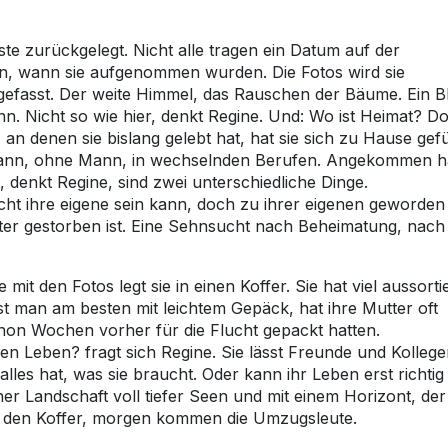
iste zurückgelegt. Nicht alle tragen ein Datum auf der
ten, wann sie aufgenommen wurden. Die Fotos wird sie
gefasst. Der weite Himmel, das Rauschen der Bäume. Ein Bl
ann. Nicht so wie hier, denkt Regine. Und: Wo ist Heimat? Do
denen sie bislang gelebt hat, hat sie sich zu Hause gefü
 Mann, ohne Mann, in wechselnden Berufen. Angekommen h
, denkt Regine, sind zwei unterschiedliche Dinge.
cht ihre eigene sein kann, doch zu ihrer eigenen geworden 
tter gestorben ist. Eine Sehnsucht nach Beheimatung, nach
mit den Fotos legt sie in einen Koffer. Sie hat viel aussorti
t man am besten mit leichtem Gepäck, hat ihre Mutter oft
schon Wochen vorher für die Flucht gepackt hatten.
nen Leben? fragt sich Regine. Sie lässt Freunde und Kolleg
alles hat, was sie braucht. Oder kann ihr Leben erst richtig
er Landschaft voll tiefer Seen und mit einem Horizont, der
eßt den Koffer, morgen kommen die Umzugsleute.