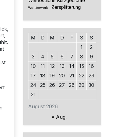
Westöstliche Kurzgedichte
Zersplitterung
Wettbewerb
ick,
rt,
M
D
M
D
F
S
S
hlt.
1
2
at
3
4
5
6
7
8
9
ist
10
11
12
13
14
15
16
17
18
19
20
21
22
23
24
25
26
27
28
29
30
ert
31
August 2026
en
« Aug.