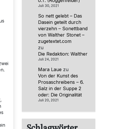
o.T. (Roggenfelder)
Juli 30, 2021
So nett gelebt – Das
us
Dasein geteilt durch
vierzehn – Sonettband
von Walther Stonet –
zugetextet.com
zu
Die Redaktion: Walther
Juli 24, 2021
zwei
Mara Laue
zu
en.
Von der Kunst des
Prosaschreibens – 6.
Salz in der Suppe 2
oder: Die Originalität
,
Juli 20, 2021
h
es
ein
Schlagwörter