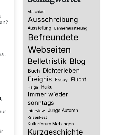
Abschied
e
Ausschreibung
sen?
Ausstellung
Bannerausstellung
Befreundete
f
Webseiten
ze.
Belletristik
Blog
Dichterleben
Buch
h
Ereignis
Flucht
Essay
Haiku
Haiga
Immer wieder
t,
sonntags
Junge Autoren
Interview
nur
KrisenFest
Kulturforum Metzingen
Kurzgeschichte
ir