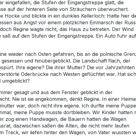
eingefallen, die Stufen der Eingangstreppe glatt, die
e auf der hinteren Seite von Sträuchern überwuchert.
e Hocke und blickte in ein dunkles Kellerloch: Hatte hier di
essen aus Angst vor einem plötzlichen Einmarsch der Rus
, doch Regine wagte nicht, das Haus zu betreten. Der Wind
ne saß auf den Stufen der Eingangstreppe. Ein Auto fuhr au
ine wieder nach Osten gefahren, bis an die polnische Gren
gesessen und hinübergeblickt. Die Landschaft flach, der
spürt. Ihre eigene? Die ihrer Mutter? Die vor Jahrzehnten
 zerstörte Oderbrücke nach Westen geflüchtet war. Hat sic
l umgeblickt?
 immer gesagt und aus dem Fenster geblickt in der
icht. Nie ist sie angekommen, denkt Regine. In einer Heima
ßmutter war, doch nicht ihre eigene. Ich durfte meine Puppe
inmal, meine Puppe musste dortbleiben. Wir Kinder hatten 
ter zog einen Handwagen, die Bauern hatten die Wagen
srat, dazwischen saßen die Alten, die nicht mehr laufen
m Treck, wir liefen hinter den Wagen, von Vater wussten w