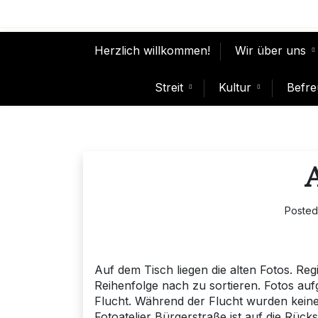
Skip
to
content
Herzlich willkommen!
Wir über uns
Streit
Kultur
Befre
Poste
Auf dem Tisch liegen die alten Fotos. Reg
Reihenfolge nach zu sortieren. Fotos a
Flucht. Während der Flucht wurden keine
Fotoatelier Bürgerstraße ist auf die Rück