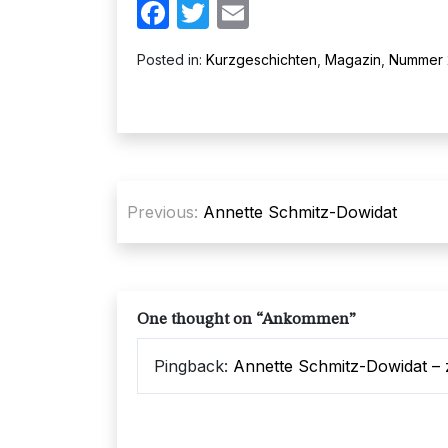
Facebook
Twitter
Email
Posted in:
Kurzgeschichten
,
Magazin
,
Nummer 
Beitragsnavigation
Previous:
Annette Schmitz-Dowidat
One thought on “
Ankommen
”
Pingback:
Annette Schmitz-Dowidat – 