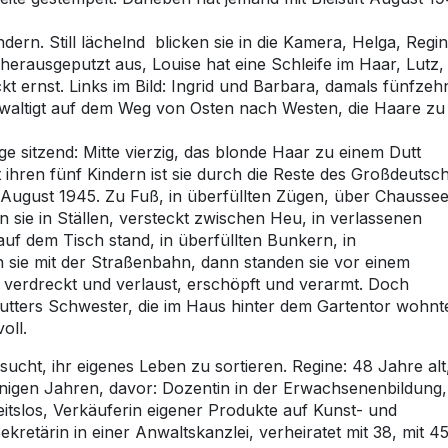
ern. Still lächelnd blicken sie in die Kamera, Helga, Regi
 herausgeputzt aus, Louise hat eine Schleife im Haar, Lutz,
kt ernst. Links im Bild: Ingrid und Barbara, damals fünfzeh
waltigt auf dem Weg von Osten nach Westen, die Haare zu
ige sitzend: Mitte vierzig, das blonde Haar zu einem Dutt
it ihren fünf Kindern ist sie durch die Reste des Großdeutsc
August 1945. Zu Fuß, in überfüllten Zügen, über Chaussee
sie in Ställen, versteckt zwischen Heu, in verlassenen
uf dem Tisch stand, in überfüllten Bunkern, in
 sie mit der Straßenbahn, dann standen sie vor einem
 verdreckt und verlaust, erschöpft und verarmt. Doch
tters Schwester, die im Haus hinter dem Gartentor wohnt
oll.
rsucht, ihr eigenes Leben zu sortieren. Regine: 48 Jahre alt
 einigen Jahren, davor: Dozentin in der Erwachsenenbildung,
eitslos, Verkäuferin eigener Produkte auf Kunst- und
retärin in einer Anwaltskanzlei, verheiratet mit 38, mit 4