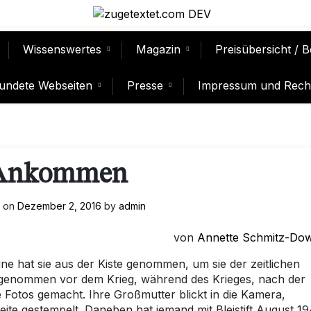
Wissenswertes
Magazin
Preisübersicht / 
undete Webseiten
Presse
Impressum und Recht
Ankommen
d on
Dezember 2, 2016
by
admin
von
Annette Schmitz-Dow
ine hat sie aus der Kiste genommen, um sie der zeitlichen
ufgenommen vor dem Krieg, während des Krieges, nach der
 Fotos gemacht. Ihre Großmutter blickt in die Kamera,
seite gestempelt. Daneben hat jemand mit Bleistift August 1