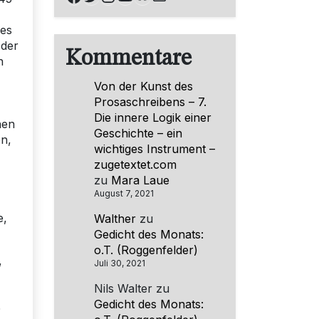
nes
 der
Kommentare
n
Von der Kunst des
Prosaschreibens – 7.
Die innere Logik einer
hen
Geschichte – ein
n,
wichtiges Instrument –
zugetextet.com
zu
Mara Laue
August 7, 2021
e,
Walther
zu
Gedicht des Monats:
o.T. (Roggenfelder)
,
Juli 30, 2021
Nils Walter
zu
Gedicht des Monats:
5