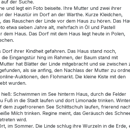
 auf der Suche.
 und legt ein Foto beiseite. Ihre Mutter und zwei ihrer
r der Haustür im Dorf an der Warthe. Kurze Kleidchen,
t, das Rauschen der Linde vor dem Haus zu hören. Das Ha
oto etwa sieben Jahre alt, mehrfach in Öl und Pastell
vor dem Haus. Das Dorf mit dem Haus liegt heute in Polen,
echen.
 Dorf ihrer Kindheit gefahren. Das Haus stand noch,
, die Eingangstür hing im Rahmen, der Baum stand mit
utter hat Blätter der Linde mitgebracht und sie zwischen 
 gefunden, als sie anfing, den Nachlass der Mutter zu ordn
 online-Auktionen, den Flohmarkt. Die kleine Kiste mit den
lebt wurden.
 hieß: Schwimmen im See hinterm Haus, durch die Felder
zu Fuß in die Stadt laufen und dort Limonade trinken. Winter
Auf dem zugefrorenen See Schlittschuh laufen, frierend nac
ße Milch trinken. Regine meint, das Geräusch des Schne
treten wird.
rt, im Sommer. Die Linde schlug ihre Wurzeln in die Erde, 