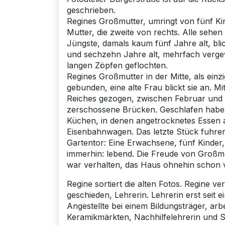
geschrieben.
Regines Großmutter, umringt von fünf Kind
Mutter, die zweite von rechts. Alle sehen
Jüngste, damals kaum fünf Jahre alt, blic
und sechzehn Jahre alt, mehrfach verge
langen Zöpfen geflochten.
Regines Großmutter in der Mitte, als einz
gebunden, eine alte Frau blickt sie an. M
Reiches gezogen, zwischen Februar und 
zerschossene Brücken. Geschlafen haben 
Küchen, in denen angetrocknetes Essen a
Eisenbahnwagen. Das letzte Stück fuhren
Gartentor: Eine Erwachsene, fünf Kinder,
immerhin: lebend. Die Freude von Großmu
war verhalten, das Haus ohnehin schon v
Regine sortiert die alten Fotos. Regine ve
geschieden, Lehrerin. Lehrerin erst seit
Angestellte bei einem Bildungsträger, arb
Keramikmärkten, Nachhilfelehrerin und Sek