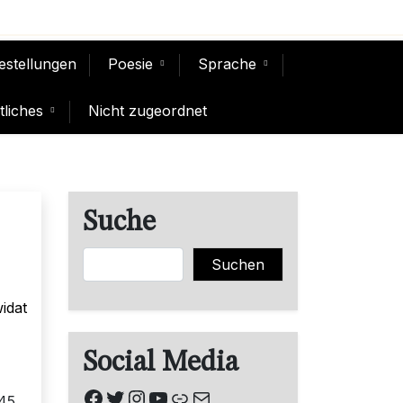
Bestellungen
Poesie
Sprache
liches
Nicht zugeordnet
Suche
Suchen
Suchen
idat
Social Media
Facebook
Twitter
Instagram
YouTube
Link
E-Mail
945