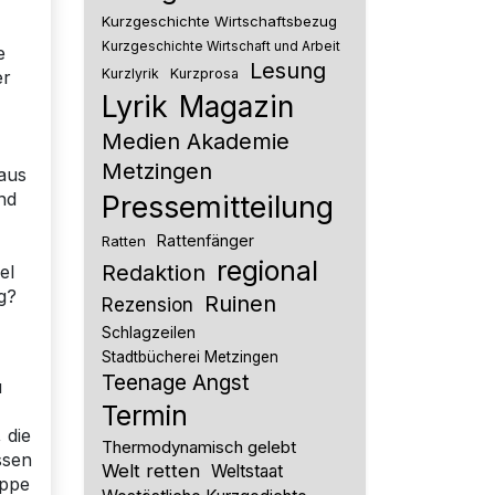
Kurzgeschichte Wirtschaftsbezug
Kurzgeschichte Wirtschaft und Arbeit
e
Lesung
Kurzlyrik
Kurzprosa
er
Lyrik
Magazin
Medien Akademie
Metzingen
Haus
und
Pressemitteilung
Rattenfänger
Ratten
regional
Redaktion
el
g?
Ruinen
Rezension
Schlagzeilen
Stadtbücherei Metzingen
Teenage Angst
u
Termin
 die
Thermodynamisch gelebt
ssen
Welt retten
Weltstaat
uppe