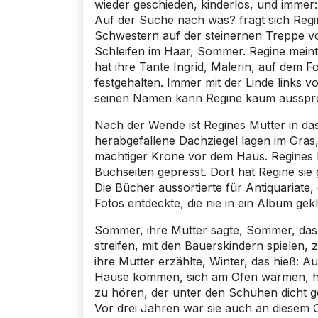
wieder geschieden, kinderlos, und immer:
Auf der Suche nach was? fragt sich Regine
Schwestern auf der steinernen Treppe vo
Schleifen im Haar, Sommer. Regine mein
hat ihre Tante Ingrid, Malerin, auf dem F
festgehalten. Immer mit der Linde links 
seinen Namen kann Regine kaum ausspr
Nach der Wende ist Regines Mutter in das
herabgefallene Dachziegel lagen im Gras
mächtiger Krone vor dem Haus. Regines M
Buchseiten gepresst. Dort hat Regine sie
Die Bücher aussortierte für Antiquariate,
Fotos entdeckte, die nie in ein Album gek
Sommer, ihre Mutter sagte, Sommer, das
streifen, mit den Bauerskindern spielen, 
ihre Mutter erzählte, Winter, das hieß: 
Hause kommen, sich am Ofen wärmen, hei
zu hören, der unter den Schuhen dicht ge
Vor drei Jahren war sie auch an diesem O