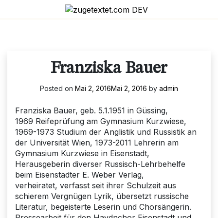
Skip
to
content
Franziska Bauer
Posted on
Mai 2, 2016
Mai 2, 2016
by
admin
Franziska Bauer, geb. 5.1.1951 in Güssing,
1969 Reifeprüfung am Gymnasium Kurzwiese,
1969-1973 Studium der Anglistik und Russistik an
der Universität Wien, 1973-2011 Lehrerin am
Gymnasium Kurzwiese in Eisenstadt,
Herausgeberin diverser Russisch-Lehrbehelfe
beim Eisenstädter E. Weber Verlag,
verheiratet, verfasst seit ihrer Schulzeit aus
schierem Vergnügen Lyrik, übersetzt russische
Literatur, begeisterte Leserin und Chorsängerin.
Pressearbeit für den Haydnchor Eisenstadt und