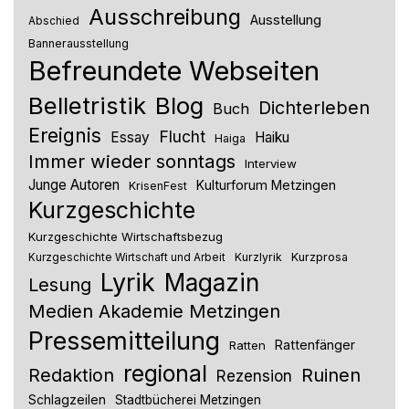
Ausschreibung
Ausstellung
Abschied
Bannerausstellung
Befreundete Webseiten
Belletristik
Blog
Dichterleben
Buch
Ereignis
Flucht
Essay
Haiku
Haiga
Immer wieder sonntags
Interview
Junge Autoren
Kulturforum Metzingen
KrisenFest
Kurzgeschichte
Kurzgeschichte Wirtschaftsbezug
Kurzlyrik
Kurzprosa
Kurzgeschichte Wirtschaft und Arbeit
Lyrik
Magazin
Lesung
Medien Akademie Metzingen
Pressemitteilung
Rattenfänger
Ratten
regional
Redaktion
Ruinen
Rezension
Schlagzeilen
Stadtbücherei Metzingen