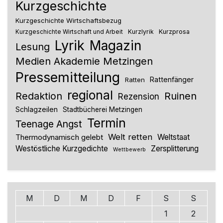
Kurzgeschichte
Kurzgeschichte Wirtschaftsbezug
Kurzlyrik
Kurzprosa
Kurzgeschichte Wirtschaft und Arbeit
Lyrik
Magazin
Lesung
Medien Akademie Metzingen
Pressemitteilung
Rattenfänger
Ratten
regional
Redaktion
Ruinen
Rezension
Schlagzeilen
Stadtbücherei Metzingen
Termin
Teenage Angst
Welt retten
Thermodynamisch gelebt
Weltstaat
Westöstliche Kurzgedichte
Zersplitterung
Wettbewerb
M
D
M
D
F
S
S
1
2