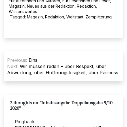
Für Autorinnen und Autoren
,
Für Leserinnen und Leser
,
Magazin
,
Neues aus der Redaktion
,
Redaktion
,
Wissenswertes
Tagged:
Magazin
,
Redaktion
,
Weltstaat
,
Zersplitterung
Beitragsnavigation
Previous:
Eins
Next:
Wir müssen reden – über Respekt, über
Abwertung, über Hoffnungslosigkeit, über Fairness
2 thoughts on “
Inhaltsangabe Doppelausgabe 9/10
2020
”
Pingback: