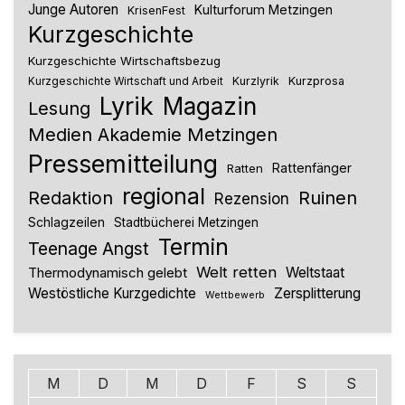
Junge Autoren
Kulturforum Metzingen
KrisenFest
Kurzgeschichte
Kurzgeschichte Wirtschaftsbezug
Kurzlyrik
Kurzprosa
Kurzgeschichte Wirtschaft und Arbeit
Lyrik
Magazin
Lesung
Medien Akademie Metzingen
Pressemitteilung
Rattenfänger
Ratten
regional
Redaktion
Ruinen
Rezension
Schlagzeilen
Stadtbücherei Metzingen
Termin
Teenage Angst
Welt retten
Thermodynamisch gelebt
Weltstaat
Westöstliche Kurzgedichte
Zersplitterung
Wettbewerb
M
D
M
D
F
S
S