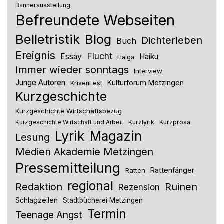
Bannerausstellung
Befreundete Webseiten
Belletristik
Blog
Dichterleben
Buch
Ereignis
Flucht
Essay
Haiku
Haiga
Immer wieder sonntags
Interview
Junge Autoren
Kulturforum Metzingen
KrisenFest
Kurzgeschichte
Kurzgeschichte Wirtschaftsbezug
Kurzlyrik
Kurzprosa
Kurzgeschichte Wirtschaft und Arbeit
Lyrik
Magazin
Lesung
Medien Akademie Metzingen
Pressemitteilung
Rattenfänger
Ratten
regional
Redaktion
Ruinen
Rezension
Schlagzeilen
Stadtbücherei Metzingen
Termin
Teenage Angst