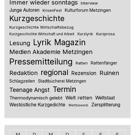
Immer wieder sonntags
Interview
Junge Autoren
Kulturforum Metzingen
KrisenFest
Kurzgeschichte
Kurzgeschichte Wirtschaftsbezug
Kurzlyrik
Kurzprosa
Kurzgeschichte Wirtschaft und Arbeit
Lyrik
Magazin
Lesung
Medien Akademie Metzingen
Pressemitteilung
Rattenfänger
Ratten
regional
Redaktion
Ruinen
Rezension
Schlagzeilen
Stadtbücherei Metzingen
Termin
Teenage Angst
Welt retten
Thermodynamisch gelebt
Weltstaat
Westöstliche Kurzgedichte
Zersplitterung
Wettbewerb
M
D
M
D
F
S
S