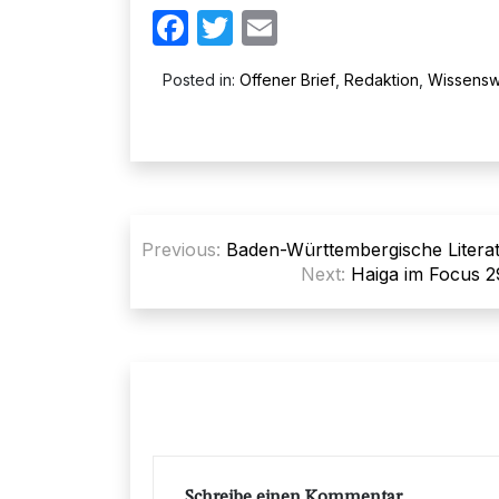
Facebook
Twitter
Email
Posted in:
Offener Brief
,
Redaktion
,
Wissensw
Beitragsnavigation
Previous:
Baden-Württembergische Litera
Next:
Haiga im Focus 2
Schreibe einen Kommentar