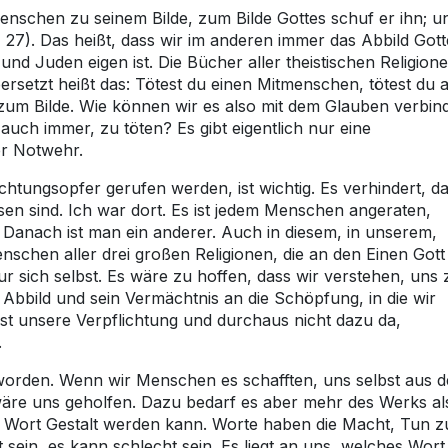
Menschen zu seinem Bilde, zum Bilde Gottes schuf er ihn; u
, 27). Das heißt, dass wir im anderen immer das Abbild Gott
und Juden eigen ist. Die Bücher aller theistischen Religion
bersetzt heißt das: Tötest du einen Mitmenschen, tötest du 
um Bilde. Wie können wir es also mit dem Glauben verbin
ch immer, zu töten? Es gibt eigentlich nur eine
er Notwehr.
htungsopfer gerufen werden, ist wichtig. Es verhindert, d
en sind. Ich war dort. Es ist jedem Menschen angeraten,
 Danach ist man ein anderer. Auch in diesem, in unserem,
schen aller drei großen Religionen, die an den Einen Gott
r sich selbst. Es wäre zu hoffen, dass wir verstehen, uns 
s Abbild und sein Vermächtnis an die Schöpfung, in die wir
ie ist unsere Verpflichtung und durchaus nicht dazu da,
.
eworden. Wenn wir Menschen es schafften, uns selbst aus 
re uns geholfen. Dazu bedarf es aber mehr des Werks al
as Wort Gestalt werden kann. Worte haben die Macht, Tun z
sein, es kann schlecht sein. Es liegt an uns, welches Wort