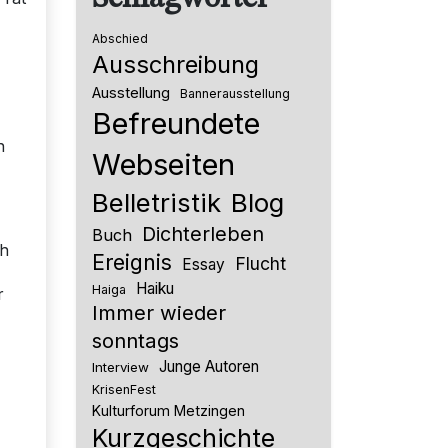
Abschied
Ausschreibung
Ausstellung
Bannerausstellung
Befreundete
n
Webseiten
Belletristik
Blog
Dichterleben
Buch
ch
Ereignis
Flucht
Essay
Haiku
Haiga
r
Immer wieder
sonntags
Junge Autoren
Interview
KrisenFest
Kulturforum Metzingen
Kurzgeschichte