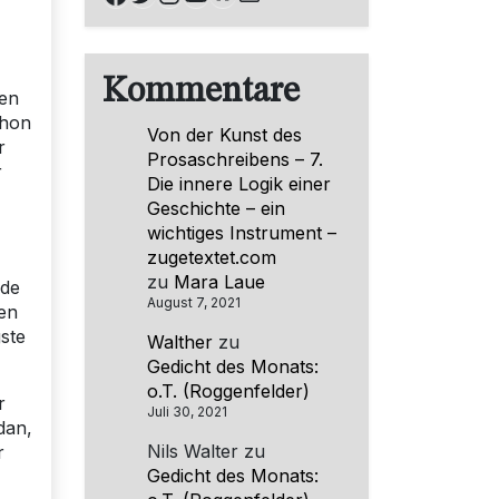
Kommentare
ten
chon
Von der Kunst des
r
Prosaschreibens – 7.
r
Die innere Logik einer
Geschichte – ein
wichtiges Instrument –
zugetextet.com
zu
Mara Laue
ide
August 7, 2021
hen
ste
Walther
zu
Gedicht des Monats:
o.T. (Roggenfelder)
r
Juli 30, 2021
dan,
Nils Walter
zu
r
Gedicht des Monats: