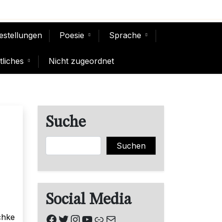
Bestellungen
Poesie
Sprache
liches
Nicht zugeordnet
Suche
Suchen
Suchen
Social Media
Facebook
Twitter
Instagram
YouTube
Link
E-Mail
chke