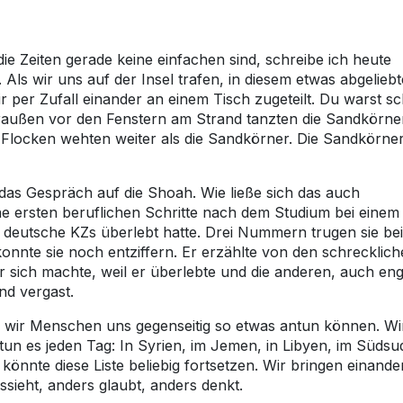
e Zeiten gerade keine einfachen sind, schreibe ich heute
. Als wir uns auf der Insel trafen, in diesem etwas abgelieb
 per Zufall einander an einem Tisch zugeteilt. Du warst s
Draußen vor den Fenstern am Strand tanzten die Sandkörne
 Flocken wehten weiter als die Sandkörner. Die Sandkörne
as Gespräch auf die Shoah. Wie ließe sich das auch
ine ersten beruflichen Schritte nach dem Studium bei einem
i deutsche KZs überlebt hatte. Drei Nummern trugen sie be
onnte sie noch entziffern. Er erzählte von den schrecklic
 sich machte, weil er überlebte und die anderen, auch eng
nd vergast.
ss wir Menschen uns gegenseitig so etwas antun können. Wi
 tun es jeden Tag: In Syrien, im Jemen, in Libyen, im Südsu
 könnte diese Liste beliebig fortsetzen. Wir bringen einande
ssieht, anders glaubt, anders denkt.