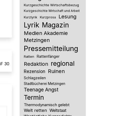
Kurzgeschichte Wirtschaftsbezug
Kurzgeschichte Wirtschaft und Arbeit
Lesung
Kurzlyrik
Kurzprosa
Lyrik
Magazin
Medien Akademie
Metzingen
Pressemitteilung
Rattenfänger
Ratten
regional
Redaktion
iF 30
Ruinen
Rezension
Schlagzeilen
Stadtbücherei Metzingen
Teenage Angst
Termin
Thermodynamisch gelebt
Welt retten
Weltstaat