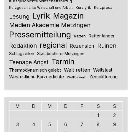
Kurzgeschichte Wirtschaftsbezug
Kurzlyrik
Kurzprosa
Kurzgeschichte Wirtschaft und Arbeit
Lyrik
Magazin
Lesung
Medien Akademie Metzingen
Pressemitteilung
Rattenfänger
Ratten
regional
Redaktion
Ruinen
Rezension
Schlagzeilen
Stadtbücherei Metzingen
Termin
Teenage Angst
Welt retten
Thermodynamisch gelebt
Weltstaat
Westöstliche Kurzgedichte
Zersplitterung
Wettbewerb
M
D
M
D
F
S
S
1
2
3
4
5
6
7
8
9