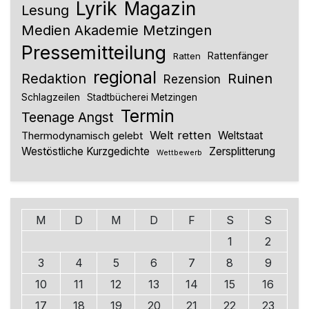
Lyrik
Magazin
Lesung
Medien Akademie Metzingen
Pressemitteilung
Rattenfänger
Ratten
regional
Redaktion
Ruinen
Rezension
Schlagzeilen
Stadtbücherei Metzingen
Termin
Teenage Angst
Welt retten
Thermodynamisch gelebt
Weltstaat
Westöstliche Kurzgedichte
Zersplitterung
Wettbewerb
M
D
M
D
F
S
S
1
2
3
4
5
6
7
8
9
10
11
12
13
14
15
16
17
18
19
20
21
22
23