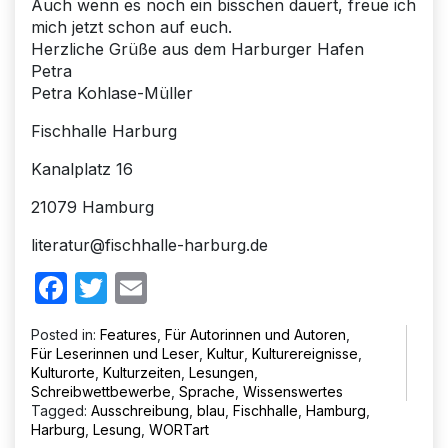
Auch wenn es noch ein bisschen dauert, freue ich
mich jetzt schon auf euch.
Herzliche Grüße aus dem Harburger Hafen
Petra
Petra Kohlase-Müller
Fischhalle Harburg
Kanalplatz 16
21079 Hamburg
literatur@fischhalle-harburg.de
Facebook
Twitter
Email
Posted in:
Features
,
Für Autorinnen und Autoren
,
Für Leserinnen und Leser
,
Kultur
,
Kulturereignisse
,
Kulturorte
,
Kulturzeiten
,
Lesungen
,
Schreibwettbewerbe
,
Sprache
,
Wissenswertes
Tagged:
Ausschreibung
,
blau
,
Fischhalle
,
Hamburg
,
Harburg
,
Lesung
,
WORTart