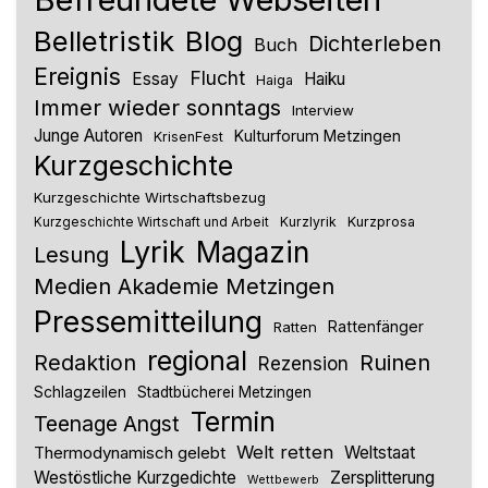
Belletristik
Blog
Dichterleben
Buch
Ereignis
Flucht
Essay
Haiku
Haiga
Immer wieder sonntags
Interview
Junge Autoren
Kulturforum Metzingen
KrisenFest
Kurzgeschichte
Kurzgeschichte Wirtschaftsbezug
Kurzlyrik
Kurzprosa
Kurzgeschichte Wirtschaft und Arbeit
Lyrik
Magazin
Lesung
Medien Akademie Metzingen
Pressemitteilung
Rattenfänger
Ratten
regional
Redaktion
Ruinen
Rezension
Schlagzeilen
Stadtbücherei Metzingen
Termin
Teenage Angst
Welt retten
Thermodynamisch gelebt
Weltstaat
Westöstliche Kurzgedichte
Zersplitterung
Wettbewerb