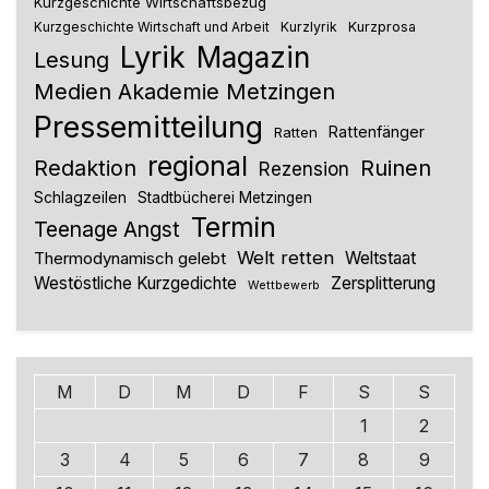
Kurzgeschichte Wirtschaftsbezug
Kurzlyrik
Kurzprosa
Kurzgeschichte Wirtschaft und Arbeit
Lyrik
Magazin
Lesung
Medien Akademie Metzingen
Pressemitteilung
Rattenfänger
Ratten
regional
Redaktion
Ruinen
Rezension
Schlagzeilen
Stadtbücherei Metzingen
Termin
Teenage Angst
Welt retten
Thermodynamisch gelebt
Weltstaat
Westöstliche Kurzgedichte
Zersplitterung
Wettbewerb
M
D
M
D
F
S
S
1
2
3
4
5
6
7
8
9