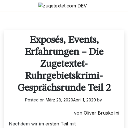
Skip
to
content
Exposés, Events,
Erfahrungen – Die
Zugetextet-
Ruhrgebietskrimi-
Gesprächsrunde Teil 2
Posted on
März 28, 2020
April 1, 2020
by
von
Oliver Bruskolini
Nachdem wir im
ersten Teil
mit