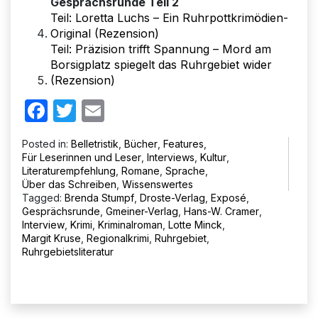
Gesprächsrunde Teil 2
Teil: Loretta Luchs – Ein Ruhrpottkrimödien-
Original (Rezension)
Teil: Präzision trifft Spannung – Mord am
Borsigplatz spiegelt das Ruhrgebiet wider
(Rezension)
Facebook
Twitter
Email
Posted in:
Belletristik
,
Bücher
,
Features
,
Für Leserinnen und Leser
,
Interviews
,
Kultur
,
Literaturempfehlung
,
Romane
,
Sprache
,
Über das Schreiben
,
Wissenswertes
Tagged:
Brenda Stumpf
,
Droste-Verlag
,
Exposé
,
Gesprächsrunde
,
Gmeiner-Verlag
,
Hans-W. Cramer
,
Interview
,
Krimi
,
Kriminalroman
,
Lotte Minck
,
Margit Kruse
,
Regionalkrimi
,
Ruhrgebiet
,
Ruhrgebietsliteratur