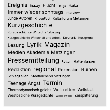
Ereignis
Flucht
Essay
Haiku
Haiga
Immer wieder sonntags
Interview
Junge Autoren
Kulturforum Metzingen
KrisenFest
Kurzgeschichte
Kurzgeschichte Wirtschaftsbezug
Kurzlyrik
Kurzprosa
Kurzgeschichte Wirtschaft und Arbeit
Lyrik
Magazin
Lesung
Medien Akademie Metzingen
Pressemitteilung
Rattenfänger
Ratten
regional
Redaktion
Ruinen
Rezension
Schlagzeilen
Stadtbücherei Metzingen
Termin
Teenage Angst
Welt retten
Thermodynamisch gelebt
Weltstaat
Westöstliche Kurzgedichte
Zersplitterung
Wettbewerb