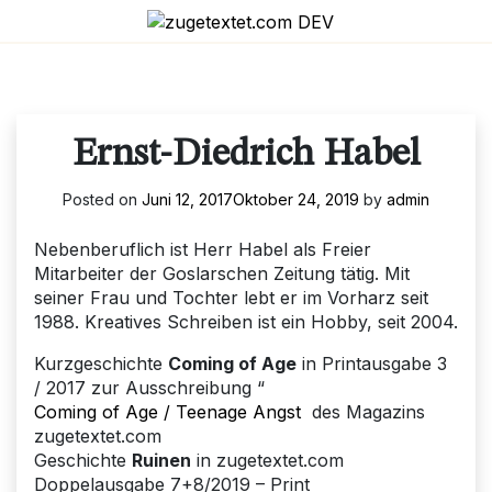
Skip
to
content
Ernst-Diedrich Habel
Posted on
Juni 12, 2017
Oktober 24, 2019
by
admin
Nebenberuflich ist Herr Habel als Freier
Mitarbeiter der Goslarschen Zeitung tätig. Mit
seiner Frau und Tochter lebt er im Vorharz seit
1988. Kreatives Schreiben ist ein Hobby, seit 2004.
Kurzgeschichte
Coming of Age
in Printausgabe 3
/ 2017 zur Ausschreibung “
Coming of Age / Teenage Angst
des Magazins
zugetextet.com
Geschichte
Ruinen
in zugetextet.com
Doppelausgabe 7+8/2019 – Print