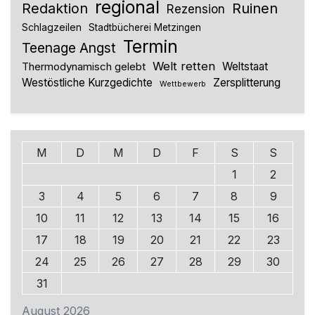
regional
Redaktion
Ruinen
Rezension
Schlagzeilen
Stadtbücherei Metzingen
Termin
Teenage Angst
Welt retten
Thermodynamisch gelebt
Weltstaat
Westöstliche Kurzgedichte
Zersplitterung
Wettbewerb
M
D
M
D
F
S
S
1
2
3
4
5
6
7
8
9
10
11
12
13
14
15
16
17
18
19
20
21
22
23
24
25
26
27
28
29
30
31
August 2026