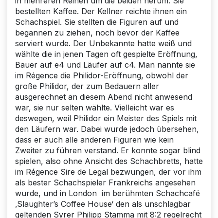
in mehreren Reihen um die beiden herum. Sie
bestellten Kaffee. Der Kellner reichte ihnen ein
Schachspiel. Sie stellten die Figuren auf und
begannen zu ziehen, noch bevor der Kaffee
serviert wurde. Der Unbekannte hatte weiß und
wählte die in jenen Tagen oft gespielte Eröffnung,
Bauer auf e4 und Läufer auf c4. Man nannte sie
im Régence die Philidor-Eröffnung, obwohl der
große Philidor, der zum Bedauern aller
ausgerechnet an diesem Abend nicht anwesend
war, sie nur selten wählte. Vielleicht war es
deswegen, weil Philidor ein Meister des Spiels mit
den Läufern war. Dabei wurde jedoch übersehen,
dass er auch alle anderen Figuren wie kein
Zweiter zu führen verstand. Er konnte sogar blind
spielen, also ohne Ansicht des Schachbretts, hatte
im Régence Sire de Legal bezwungen, der vor ihm
als bester Schachspieler Frankreichs angesehen
wurde, und in London im berühmten Schachcafé
‚Slaughter’s Coffee House‘ den als unschlagbar
geltenden Syrer Philipp Stamma mit 8:2 regelrecht