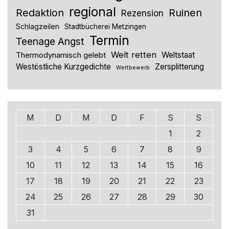
regional
Redaktion
Ruinen
Rezension
Schlagzeilen
Stadtbücherei Metzingen
Termin
Teenage Angst
Welt retten
Thermodynamisch gelebt
Weltstaat
Westöstliche Kurzgedichte
Zersplitterung
Wettbewerb
M
D
M
D
F
S
S
1
2
3
4
5
6
7
8
9
10
11
12
13
14
15
16
17
18
19
20
21
22
23
24
25
26
27
28
29
30
31