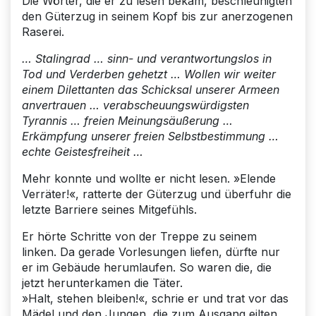
Die Wörter, die er zu lesen bekam, beschleunigten
den Güterzug in seinem Kopf bis zur anerzogenen
Raserei.
… Stalingrad … sinn- und verantwortungslos in
Tod und Verderben gehetzt … Wollen wir weiter
einem Dilettanten das Schicksal unserer Armeen
anvertrauen … verabscheuungswürdigsten
Tyrannis … freien Meinungsäußerung …
Erkämpfung unserer freien Selbstbestimmung …
echte Geistesfreiheit …
Mehr konnte und wollte er nicht lesen. »Elende
Verräter!«, ratterte der Güterzug und überfuhr die
letzte Barriere seines Mitgefühls.
Er hörte Schritte von der Treppe zu seinem
linken. Da gerade Vorlesungen liefen, dürfte nur
er im Gebäude herumlaufen. So waren die, die
jetzt herunterkamen die Täter.
»Halt, stehen bleiben!«, schrie er und trat vor das
Mädel und den Jungen, die zum Ausgang eilten.