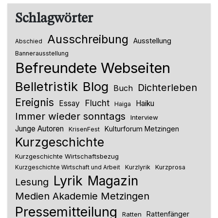
Schlagwörter
Ausschreibung
Ausstellung
Abschied
Bannerausstellung
Befreundete Webseiten
Belletristik
Blog
Dichterleben
Buch
Ereignis
Flucht
Essay
Haiku
Haiga
Immer wieder sonntags
Interview
Junge Autoren
Kulturforum Metzingen
KrisenFest
Kurzgeschichte
Kurzgeschichte Wirtschaftsbezug
Kurzlyrik
Kurzprosa
Kurzgeschichte Wirtschaft und Arbeit
Lyrik
Magazin
Lesung
Medien Akademie Metzingen
Pressemitteilung
Rattenfänger
Ratten