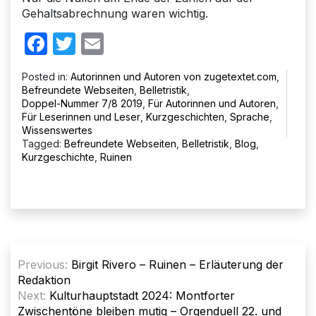
Gehaltsabrechnung waren wichtig.
Facebook
Twitter
Email
Posted in:
Autorinnen und Autoren von zugetextet.com
,
Befreundete Webseiten
,
Belletristik
,
Doppel-Nummer 7/8 2019
,
Für Autorinnen und Autoren
,
Für Leserinnen und Leser
,
Kurzgeschichten
,
Sprache
,
Wissenswertes
Tagged:
Befreundete Webseiten
,
Belletristik
,
Blog
,
Kurzgeschichte
,
Ruinen
Beitragsnavigation
Previous:
Birgit Rivero – Ruinen – Erläuterung der
Redaktion
Next:
Kulturhauptstadt 2024: Montforter
Zwischentöne bleiben mutig – Orgenduell 22. und