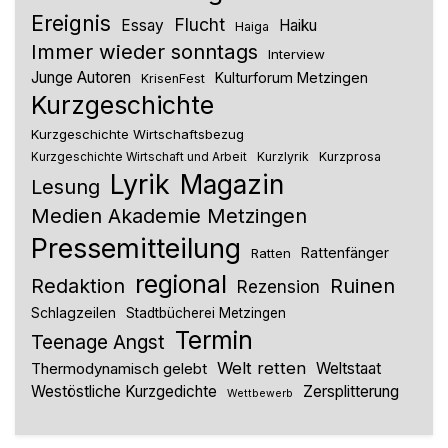
Ereignis
Flucht
Essay
Haiku
Haiga
Immer wieder sonntags
Interview
Junge Autoren
Kulturforum Metzingen
KrisenFest
Kurzgeschichte
Kurzgeschichte Wirtschaftsbezug
Kurzlyrik
Kurzprosa
Kurzgeschichte Wirtschaft und Arbeit
Lyrik
Magazin
Lesung
Medien Akademie Metzingen
Pressemitteilung
Rattenfänger
Ratten
regional
Redaktion
Ruinen
Rezension
Schlagzeilen
Stadtbücherei Metzingen
Termin
Teenage Angst
Welt retten
Thermodynamisch gelebt
Weltstaat
Westöstliche Kurzgedichte
Zersplitterung
Wettbewerb