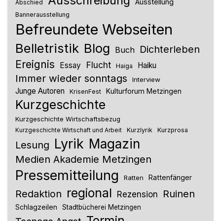
Ausschreibung
Ausstellung
Abschied
Bannerausstellung
Befreundete Webseiten
Belletristik
Blog
Dichterleben
Buch
Ereignis
Flucht
Essay
Haiku
Haiga
Immer wieder sonntags
Interview
Junge Autoren
Kulturforum Metzingen
KrisenFest
Kurzgeschichte
Kurzgeschichte Wirtschaftsbezug
Kurzlyrik
Kurzprosa
Kurzgeschichte Wirtschaft und Arbeit
Lyrik
Magazin
Lesung
Medien Akademie Metzingen
Pressemitteilung
Rattenfänger
Ratten
regional
Redaktion
Ruinen
Rezension
Schlagzeilen
Stadtbücherei Metzingen
Termin