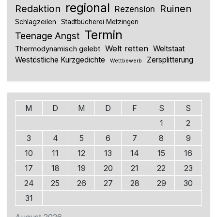
regional
Redaktion
Ruinen
Rezension
Schlagzeilen
Stadtbücherei Metzingen
Termin
Teenage Angst
Welt retten
Thermodynamisch gelebt
Weltstaat
Westöstliche Kurzgedichte
Zersplitterung
Wettbewerb
M
D
M
D
F
S
S
1
2
3
4
5
6
7
8
9
10
11
12
13
14
15
16
17
18
19
20
21
22
23
24
25
26
27
28
29
30
31
August 2026