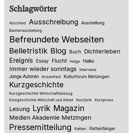
Schlagwörter
Ausschreibung
Ausstellung
Abschied
Bannerausstellung
Befreundete Webseiten
Belletristik
Blog
Dichterleben
Buch
Ereignis
Flucht
Essay
Haiku
Haiga
Immer wieder sonntags
Interview
Junge Autoren
Kulturforum Metzingen
KrisenFest
Kurzgeschichte
Kurzgeschichte Wirtschaftsbezug
Kurzlyrik
Kurzprosa
Kurzgeschichte Wirtschaft und Arbeit
Lyrik
Magazin
Lesung
Medien Akademie Metzingen
Pressemitteilung
Rattenfänger
Ratten