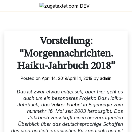
Skip
to
content
Vorstellung:
“Morgennachrichten.
Haiku-Jahrbuch 2018”
Posted on
April 14, 2019
April 14, 2019
by
admin
Das ist zwar etwas untypisch, aber hier geht es
auch um ein besonderes Projekt: Das Haiku-
Jahrbuch, das
Volker Friebel
in Eigenregie zum
nunmehr 16. Mal seit 2003 herausgibt. Das
Jahrbuch verschafft einen hervorragenden
Überblick über das deutschsprachige Schaffen
des ursprünglich japanischen Kurzgedichts und ist