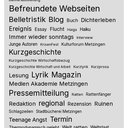
Befreundete Webseiten
Belletristik
Blog
Dichterleben
Buch
Ereignis
Flucht
Essay
Haiku
Haiga
Immer wieder sonntags
Interview
Junge Autoren
Kulturforum Metzingen
KrisenFest
Kurzgeschichte
Kurzgeschichte Wirtschaftsbezug
Kurzlyrik
Kurzprosa
Kurzgeschichte Wirtschaft und Arbeit
Lyrik
Magazin
Lesung
Medien Akademie Metzingen
Pressemitteilung
Rattenfänger
Ratten
regional
Redaktion
Ruinen
Rezension
Schlagzeilen
Stadtbücherei Metzingen
Termin
Teenage Angst
Welt retten
Thermodynamisch gelebt
Weltstaat