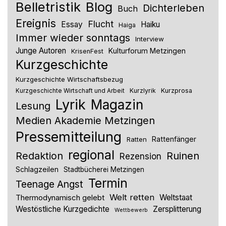
Belletristik
Blog
Dichterleben
Buch
Ereignis
Flucht
Essay
Haiku
Haiga
Immer wieder sonntags
Interview
Junge Autoren
Kulturforum Metzingen
KrisenFest
Kurzgeschichte
Kurzgeschichte Wirtschaftsbezug
Kurzlyrik
Kurzprosa
Kurzgeschichte Wirtschaft und Arbeit
Lyrik
Magazin
Lesung
Medien Akademie Metzingen
Pressemitteilung
Rattenfänger
Ratten
regional
Redaktion
Ruinen
Rezension
Schlagzeilen
Stadtbücherei Metzingen
Termin
Teenage Angst
Welt retten
Thermodynamisch gelebt
Weltstaat
Westöstliche Kurzgedichte
Zersplitterung
Wettbewerb