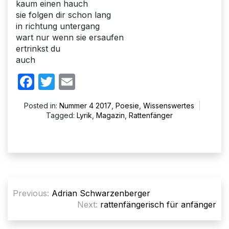
kaum einen hauch
sie folgen dir schon lang
in richtung untergang
wart nur wenn sie ersaufen
ertrinkst du
auch
Facebook
Twitter
Email
Posted in:
Nummer 4 2017
,
Poesie
,
Wissenswertes
Tagged:
Lyrik
,
Magazin
,
Rattenfänger
Beitragsnavigation
Previous:
Adrian Schwarzenberger
Next:
rattenfängerisch für anfänger