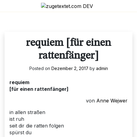
Skip
to
content
requiem [für einen
rattenfänger]
Posted on
Dezember 2, 2017
by
admin
requiem
[für einen rattenfänger]
von
Anne Wejwer
in allen straßen
ist ruh
seit dir die ratten folgen
spürst du