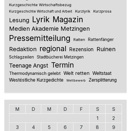
Kurzgeschichte Wirtschaftsbezug
Kurzlyrik
Kurzprosa
Kurzgeschichte Wirtschaft und Arbeit
Lyrik
Magazin
Lesung
Medien Akademie Metzingen
Pressemitteilung
Rattenfänger
Ratten
regional
Redaktion
Ruinen
Rezension
Schlagzeilen
Stadtbücherei Metzingen
Termin
Teenage Angst
Welt retten
Thermodynamisch gelebt
Weltstaat
Westöstliche Kurzgedichte
Zersplitterung
Wettbewerb
M
D
M
D
F
S
S
1
2
3
4
5
6
7
8
9