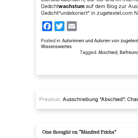
Gedicht
wachstum
auf dem Blog zur Au
Gedicht”undekoriert” in zugetextet.com Nr
Facebook
Twitter
Email
Posted in:
Autorinnen und Autoren von zugetex
Wissenswertes
Tagged:
Abschied
,
Befreun
Beitragsnavigation
Previous:
Ausschreibung “Abschied”: Cha
One thought on “
Manfred Pricha
”