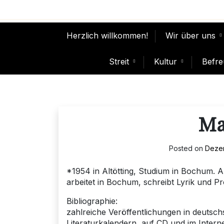
Skip
to
content
Herzlich willkommen!
Wir über uns
Streit
Kultur
Befre
Ma
Posted on
Dezem
*1954 in Altötting, Studium in Bochum. A
arbeitet in Bochum, schreibt Lyrik und Pr
Bibliographie:
zahlreiche Veröffentlichungen in deutschs
Literaturkalendern, auf CD und im Intern