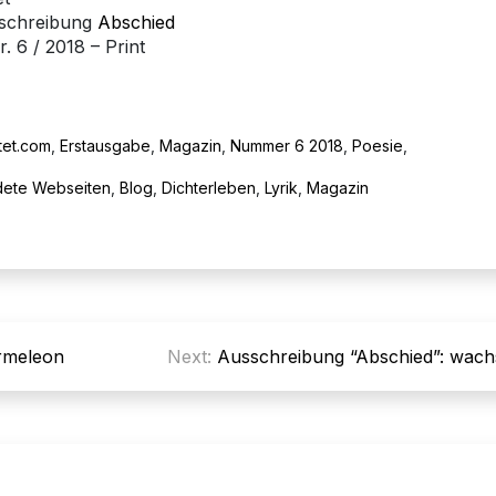
sschreibung
Abschied
. 6 / 2018 – Print
tet.com
,
Erstausgabe
,
Magazin
,
Nummer 6 2018
,
Poesie
,
dete Webseiten
,
Blog
,
Dichterleben
,
Lyrik
,
Magazin
rmeleon
Next:
Ausschreibung “Abschied”: wac