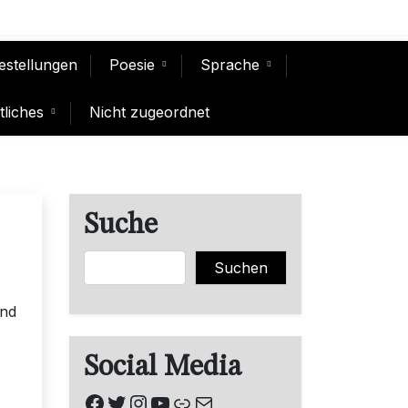
Bestellungen
Poesie
Sprache
liches
Nicht zugeordnet
Suche
Suchen
Suchen
und
Social Media
Facebook
Twitter
Instagram
YouTube
Link
E-Mail