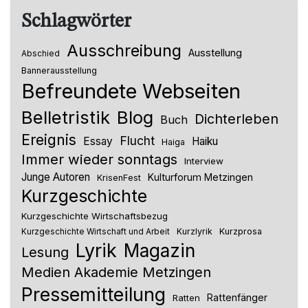
Schlagwörter
Ausschreibung
Ausstellung
Abschied
Bannerausstellung
Befreundete Webseiten
Belletristik
Blog
Dichterleben
Buch
Ereignis
Flucht
Essay
Haiku
Haiga
Immer wieder sonntags
Interview
Junge Autoren
Kulturforum Metzingen
KrisenFest
Kurzgeschichte
Kurzgeschichte Wirtschaftsbezug
Kurzlyrik
Kurzprosa
Kurzgeschichte Wirtschaft und Arbeit
Lyrik
Magazin
Lesung
Medien Akademie Metzingen
Pressemitteilung
Rattenfänger
Ratten