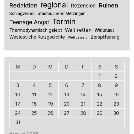
regional
Redaktion
Ruinen
Rezension
Schlagzeilen
Stadtbücherei Metzingen
Termin
Teenage Angst
Welt retten
Thermodynamisch gelebt
Weltstaat
Westöstliche Kurzgedichte
Zersplitterung
Wettbewerb
M
D
M
D
F
S
S
1
2
3
4
5
6
7
8
9
10
11
12
13
14
15
16
17
18
19
20
21
22
23
24
25
26
27
28
29
30
31
August 2026