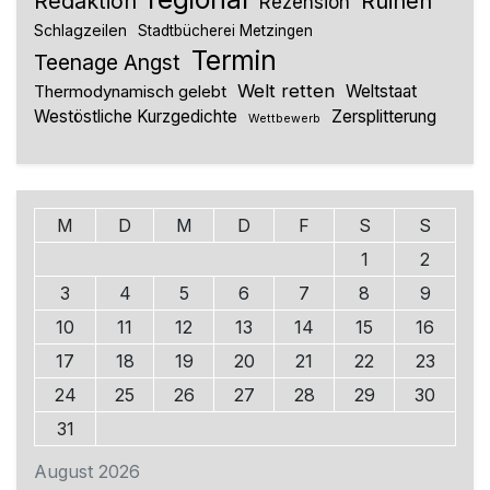
Redaktion
Ruinen
Rezension
Schlagzeilen
Stadtbücherei Metzingen
Termin
Teenage Angst
Welt retten
Thermodynamisch gelebt
Weltstaat
Westöstliche Kurzgedichte
Zersplitterung
Wettbewerb
M
D
M
D
F
S
S
1
2
3
4
5
6
7
8
9
10
11
12
13
14
15
16
17
18
19
20
21
22
23
24
25
26
27
28
29
30
31
August 2026