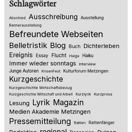
Schlagwörter
Ausschreibung
Ausstellung
Abschied
Bannerausstellung
Befreundete Webseiten
Belletristik
Blog
Dichterleben
Buch
Ereignis
Flucht
Essay
Haiku
Haiga
Immer wieder sonntags
Interview
Junge Autoren
Kulturforum Metzingen
KrisenFest
Kurzgeschichte
Kurzgeschichte Wirtschaftsbezug
Kurzlyrik
Kurzprosa
Kurzgeschichte Wirtschaft und Arbeit
Lyrik
Magazin
Lesung
Medien Akademie Metzingen
Pressemitteilung
Rattenfänger
Ratten
regional